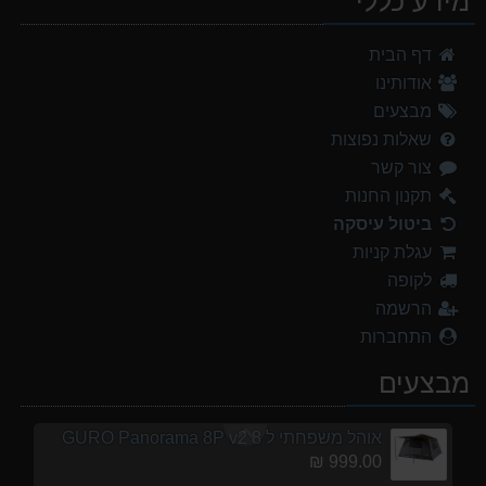
מידע כללי
אוהל משפחתי ל 8 GURO Panorama 8P v2
דף הבית
999.00 ₪
אודותינו
נעלי הליכה אלגנט גברים Barbour Readhead TAN
מבצעים
499.00 ₪
שאלות נפוצות
צור קשר
נעלי הליכה ULTRA RAPTOR II MID LEATHER WIDE GTX
839.00 ₪
תקנון החנות
ביטול עיסקה
מנשא לתינוק לטיולים OSPERY POCO LT
עגלת קניות
1,299.00 ₪
לקופה
אוהל משפחתי ל 6 GURO Panorama 6P v2
הרשמה
699.00 ₪
התחברות
מעיל גשם נשים TNF Resolves 2 W Rain jacket
מבצעים
449.00 ₪
אוהל משפחתי ל 8 GURO Panorama 8P v2
999.00 ₪