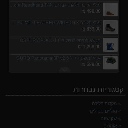
נעלי הליכה אלגנט גברים Barbour Readhead TAN
499.00 ₪
נעלי הליכה ULTRA RAPTOR II MID LEATHER WIDE GTX
839.00 ₪
מנשא לתינוק לטיולים OSPERY POCO LT
1,299.00 ₪
אוהל משפחתי ל 6 GURO Panorama 6P v2
699.00 ₪
מעיל גשם נשים TNF Resolves 2 W Rain jacket
449.00 ₪
קטגוריות נבחרות
אוהל משפחתי ל 8 GURO Panorama 8P v2
999.00 ₪
מקלות הליכה
נעליים סנדלים
נעלי הליכה אלגנט גברים Barbour Readhead TAN
499.00 ₪
שק שינה
אוהלים