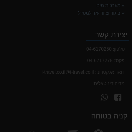
נעלי הליכה ULTRA RAPTOR II MID LEATHER WIDE GTX
מערכות מים
839.00 ₪
ביגוד וציוד עזר למטייל
מנשא לתינוק לטיולים OSPERY POCO LT
1,299.00 ₪
יצירת קשר
אוהל משפחתי ל 6 GURO Panorama 6P v2
699.00 ₪
טלפון:
04-6170250
פקס':
04-6717278
דואר אלקטרוני:
i-travel.co.il@i-travel.co.il
מדיה דיגיטאלית:
עקוב
פנה
אחרינו
אלינו
ב-
ב-
קניה בטוחה
WhatsApp
facebook