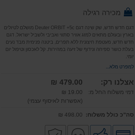
על
מכירה רגילה
המוצר
דגם חדש חדש, שק שינה דגם Deuter ORBIT +5c מושלם לטיולים
בארץ ובעולם מתאים למזג אוויר סתווי ואביבי ולשביל ישראל. דגם
חדש חדש, מעטפת חיצונית ללא תפרים, ביטנה פנימית מבד נעים
בעלת כושר ספיחה ונידוף של זיעה במהירות. קל לאכסון וטיפול יום
יומי.
למפרט מלא...
אצלנו רק:
479.00 ₪
דמי משלוח החל מ:
19.00 ₪
(אפשרות לאיסוף עצמי)
סה"כ כולל משלוח:
498.00 ₪
לחץ
מומלץ
שירות
קניה