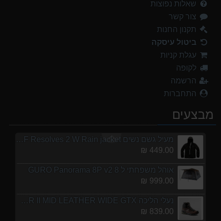
שאלות נפוצות
צור קשר
נעלי הליכה ULTRA RAPTOR II MID LEATHER WIDE GTX
839.00 ₪
תקנון החנות
ביטול עיסקה
מנשא לתינוק לטיולים OSPERY POCO LT
עגלת קניות
1,299.00 ₪
לקופה
נעלי הליכה אלגנט גברים Barbour Readhead TAN
הרשמה
499.00 ₪
התחברות
אוהל משפחתי ל 6 GURO Panorama 6P v2
מבצעים
699.00 ₪
מעיל גשם נשים TNF Resolves 2 W Rain jacket
449.00 ₪
אוהל משפחתי ל 8 GURO Panorama 8P v2
999.00 ₪
נעלי הליכה ULTRA RAPTOR II MID LEATHER WIDE GTX
839.00 ₪