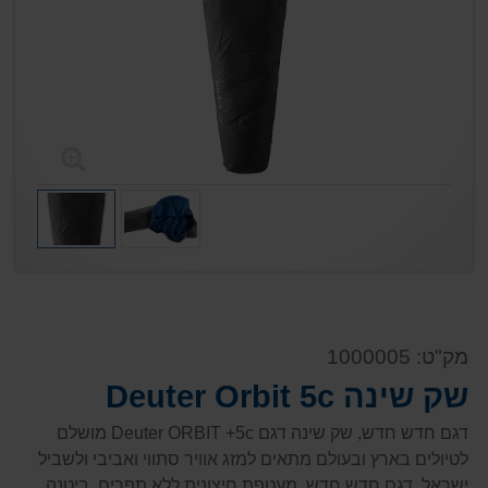
מק"ט: 1000005
שק שינה Deuter Orbit 5c
דגם חדש חדש, שק שינה דגם Deuter ORBIT +5c מושלם
לטיולים בארץ ובעולם מתאים למזג אוויר סתווי ואביבי ולשביל
ישראל. דגם חדש חדש, מעטפת חיצונית ללא תפרים, ביטנה