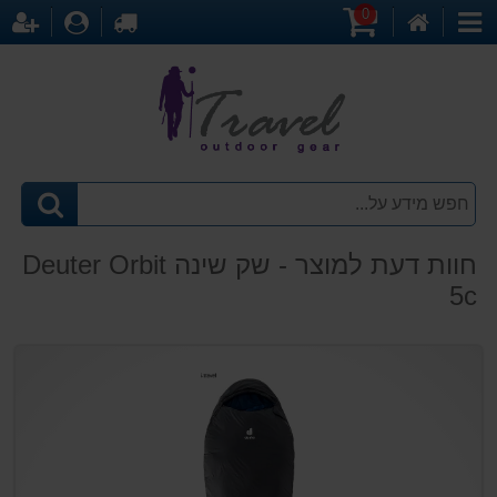
0
דף
עגלת
לקופה
התחברו
הר
קטגוריות
הבית
קניות
חוות דעת למוצר -
שק שינה Deuter Orbit
5c