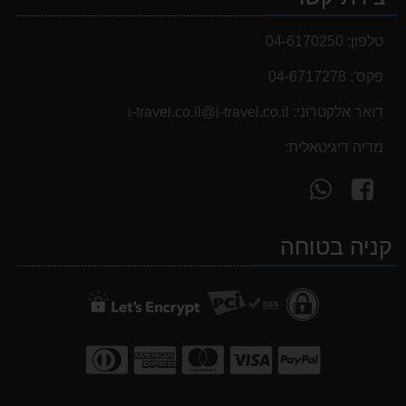
נעלי הליכה אלגנט גברים Barbour Readhead TAN
499.00 ₪
טלפון:
04-6170250
פקס':
04-6717278
דואר אלקטרוני:
i-travel.co.il@i-travel.co.il
מדיה דיגיטאלית:
עקוב
פנה
אחרינו
אלינו
ב-
ב-
קניה בטוחה
WhatsApp
facebook