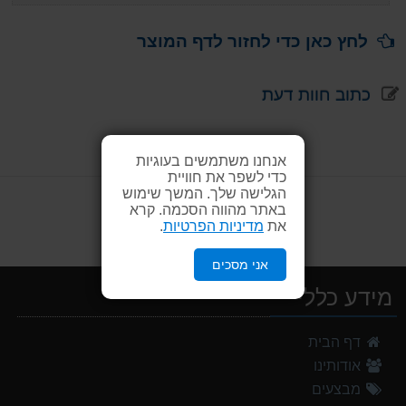
לחץ כאן כדי לחזור לדף המוצר
כתוב חוות דעת
אנחנו משתמשים בעוגיות
כדי לשפר את חוויית
הגלישה שלך. המשך שימוש
באתר מהווה הסכמה. קרא
את
מדיניות הפרטיות
.
אני מסכים
מידע כללי
מעיל גשם נשים TNF Resolves 2 W Rain jacket
דף הבית
449.00 ₪
אודותינו
אוהל משפחתי ל 8 GURO Panorama 8P v2
מבצעים
999.00 ₪