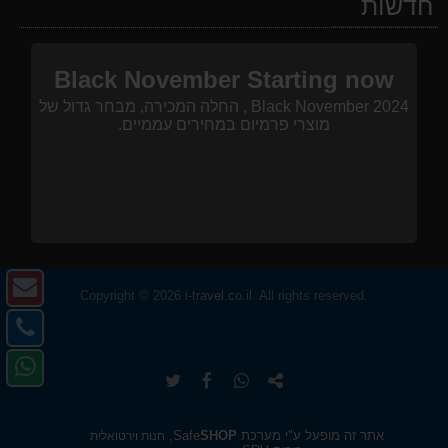
חדשות
Black November Starting now
Black November 2024 , החלה המכירה, מבחר גדול של
מוצרי פרמיום במחירים עממיים.
צו
Copyright © 2026
i-travel.co.il
. All rights reserved.
ק
צו
-
קש
פנ
דו
-
העתק
שתף
שתף
שתף
אל
אל
URL
ב-
ב-
ב-
https://www.i-
טל
ב-
ללוח
WhatsApp
facebook
twitter
travel.co.il/shop/product-
review.asp?
אתר זה מופעל ע"י מערכת Safe
SHOP
,
חנות וירטואלית
pp