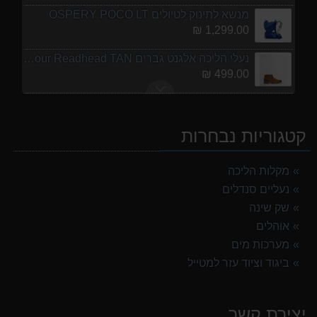
מנשא לתינוק לטיולים OSPERY POCO LT
1,299.00 ₪
נעלי הליכה אלגנט גברים Barbour Readhead TAN
499.00 ₪
אוהל משפחתי ל 6 GURO Panorama 6P v2
699.00 ₪
קטגוריות נבחרות
מעיל גשם נשים TNF Resolves 2 W Rain jacket
449.00 ₪
מקלות הליכה
נעליים סנדלים
אוהל משפחתי ל 8 GURO Panorama 8P v2
999.00 ₪
שק שינה
אוהלים
נעלי הליכה ULTRA RAPTOR II MID LEATHER WIDE GTX
מערכות מים
839.00 ₪
ביגוד וציוד עזר למטייל
מנשא לתינוק לטיולים OSPERY POCO LT
1,299.00 ₪
יצירת קשר