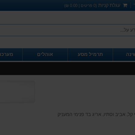
עגלת קניות
(
0
פריטים |
0.00
₪)
ינה
תרמיל מסע
אוהלים
מערכו
כתו
בעונות חורף קל, אביב וסתיו, אריג בד פנימי המעניק
חוו
דעת