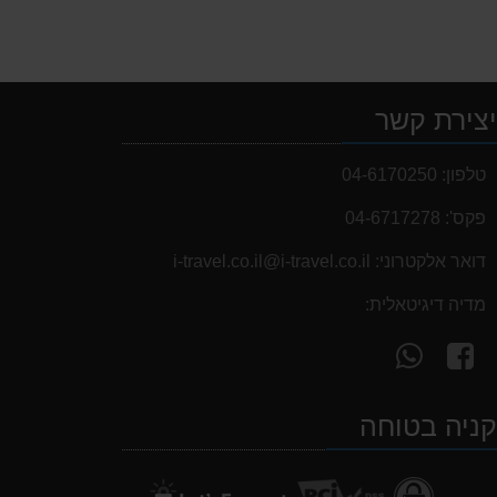
צירת קשר
טלפון:
04-6170250
פקס':
04-6717278
דואר אלקטרוני:
i-travel.co.il@i-travel.co.il
מדיה דיגיטאלית:
עקוב
פנה
אחרינו
אלינו
ב-
ב-
ניה בטוחה
WhatsApp
facebook