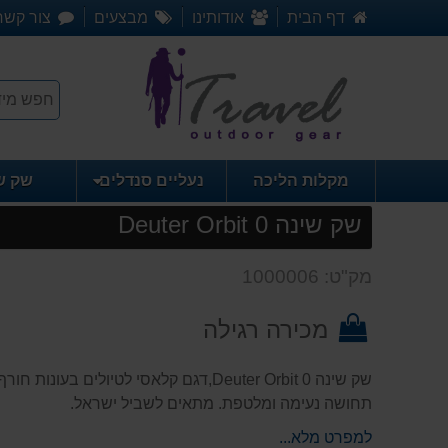
דף הבית
אודותינו
מבצעים
צור קשר
מקלות הליכה
נעליים סנדלים
שק ש
שק שינה Deuter Orbit 0
מק"ט: 1000006
מכירה רגילה
שק שינה Deuter Orbit 0,דגם קלאסי לטיולים 
תחושה נעימה ומלטפת. מתאים לשביל ישראל.
למפרט מלא...