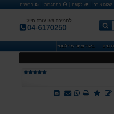
שלום אורח
לקופה
התחברות
הרשמה
לתמיכה ו/או עזרה חייג:
טלפון:
04-6170250
ת מים
ביגוד וציוד עזר למטייל
דירוג
ממוצע
ב
מספר
הדפס
WhatsApp
שאל
שלח
ת
חוות
-
אותנו
לחבר
דעת:
שאל
על
2%>
אותנו
המוצר
על