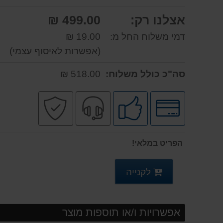
אצלנו רק:
499.00 ₪
דמי משלוח החל מ:
19.00 ₪
(אפשרות לאיסוף עצמי)
סה"כ כולל משלוח:
518.00 ₪
לחץ
מומלץ
שירות
קניה
לאפשרויות
ע"י
מקצועי
בטוחה
תשלומים
לקוחות
הפריט במלאי!
לקנייה
אפשרויות ו/או תוספות מוצר