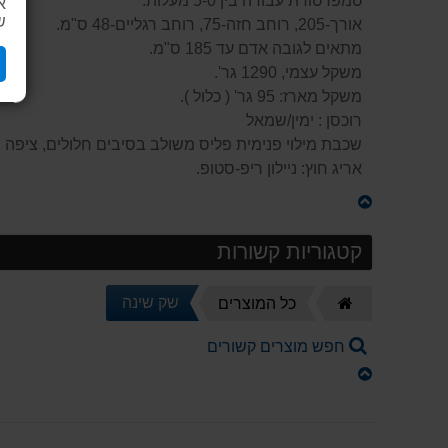
טמפרטורת עבודה בין 5-0 מעלות.
א
ש
אורך-205, רוחב חזה-75, רוחב רגליים-48 ס"מ.
מתאים לגובה אדם עד 185 ס"מ.
משקל עצמי, 1290 גר'.
משקל מארז: 95 גר' ( כלול ).
רוכסן : ימין/שמאל
שכבת מילוי פנימית פליס משולב בסיבים חלולים, ציפה ה
אריג חוץ: ניילון ריפ-סטופ.
קטגוריות קשורות
דף
שק שינה
כל המוצרים
הבית
חפש מוצרים קשורים