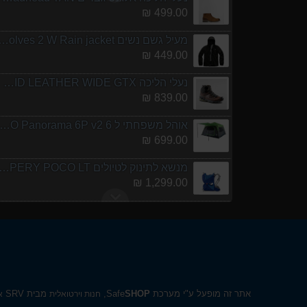
499.00 ₪
מעיל גשם נשים olves 2 W Rain jacket
449.00 ₪
נעלי הליכה ULTRA RAPTOR II MID LEATHER WIDE GTX
839.00 ₪
אוהל משפחתי ל 6 URO Panorama 6P v2
699.00 ₪
מנשא לתינוק לטיולים ERY POCO LT
1,299.00 ₪
אוהל משפחתי ל 8 URO Panorama 8P v2
999.00 ₪
נעלי הליכה אלגנט גברים Barbour Readhead TAN
499.00 ₪
אתר זה מופעל ע"י מערכת Safe
SHOP
,
מבית SRV
מעיל גשם נשים olves 2 W Rain jacket
חנות וירטואלית
א