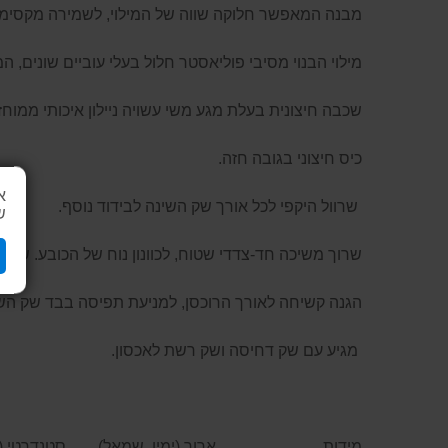
מבנה המאפשר חלוקה שווה של המילוי, לשמירה מקסימלית
מילוי הבנוי מסיבי פוליאסטר חלול בעלי עוביים שונים, 
שכבה חיצונית בעלת מגע משי עשויה ניילון איכותי ממוחזר מסוג 
כיס חיצוני בגובה חזה.
א
שרוול היקפי לכל אורך שק השינה לבידוד נוסף.
ש
שרוך משיכה חד-צדדי שטוח, לכוונון נוח של הכובע. שרו
הגנה קשיחה לאורך הרוכסן, למניעת תפיסה בבד שק השי
מגיע עם שק דחיסה ושק רשת לאכסון.
מידות
ארוך (ימין, שמאל)
סטנדרטי (י