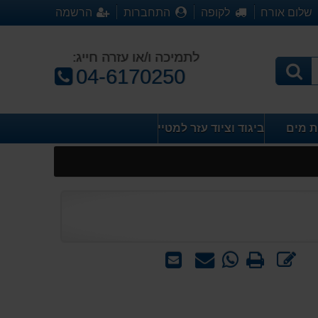
שלום אורח
לקופה
התחברות
הרשמה
לתמיכה ו/או עזרה חייג:
טלפון:
04-6170250
ת מים
ביגוד וציוד עזר למטייל
כתוב
הדפס
WhatsApp
שאל
שלח
חוות
-
אותנו
לחבר
דעת
שאל
על
אותנו
המוצר
על