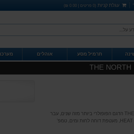
עגלת קניות
(
0
פריטים |
0.00
₪)
ינה
תרמיל מסע
אוהלים
מערכו
" חדש " , שק שינה 7- THE NORTH FACE Cat's Meow Eco הדגם הפופולרי ביותר מזה שנים, עבר
ריענון ושינוי, בדים ממוחזרים, מילוי מסוג HEAT SEEKER PRO, מעטפת דוחה לחות ומים, טמפ'