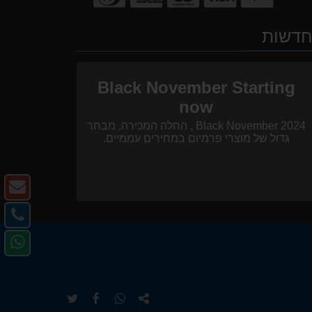
דשות
Black November Starting
now
Black November 2024 , החלה המכירה, מבחר
גדול של מוצרי פרמיום במחירים עממיים.
צו
ק
צו
-
קש
פנ
דו
-
אל
אל
טל
ב-
pp
העתק
שתף
שתף
שתף
URL
ב-
ב-
ב-
https://www.i-