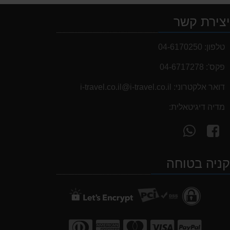
צירת קשר
טלפון:
04-6170250
פקס':
04-6717278
דואר אלקטרוני:
i-travel.co.il@i-travel.co.il
מדיה דיגיטאלית:
עקוב
פנה
אחרינו
אלינו
ב-
ב-
ניה בטוחה
WhatsApp
facebook