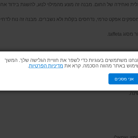
 ואחידה של החום. מבנה זה מונע מהמילוי לנוע, להשגת בידוד אחי
המספקים אפקט טרמי, נדחסים בקלות ולא נשברים. מבנה זה נוח לדחיסה
taffeta.
נחנו משתמשים בעוגיות כדי לשפר את חוויית הגלישה שלך. המשך
ימוש באתר מהווה הסכמה. קרא את
מדיניות הפרטיות
.
ך משיכה להידוק הרוחב.
אני מסכים
נה.
מין, שמאל)