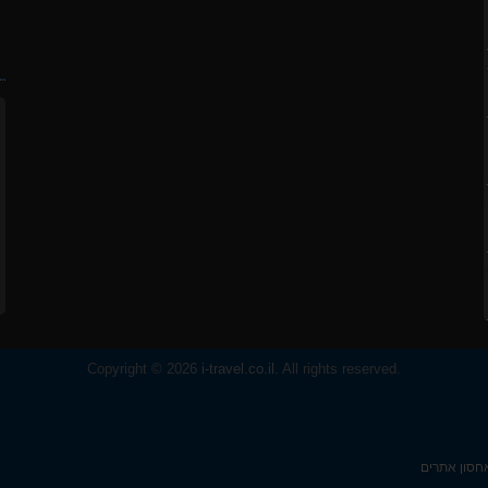
ח
TNF Res
G
OSP
G
Copyright © 2026
i-travel.co.il
. All rights reserved.
TNF Res
חסון אתרים