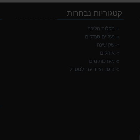
קטגוריות נבחרות
י
מקלות הליכה
נעליים סנדלים
TNF Res
שק שינה
אוהלים
מערכות מים
ביגוד וציוד עזר למטייל
G
ק
OSP
G