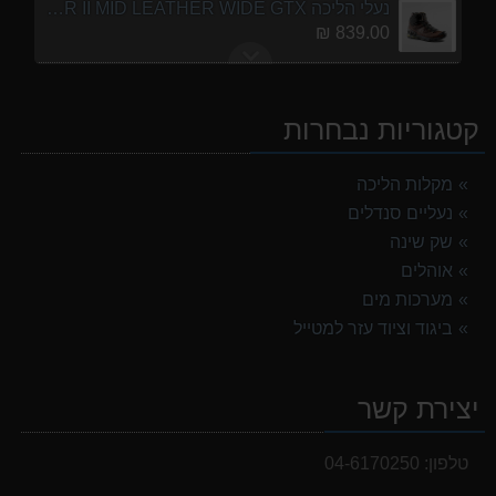
נעלי הליכה ULTRA RAPTOR II MID LEATHER WIDE GTX
839.00 ₪
אוהל משפחתי ל 6 GURO Panorama 6P v2
699.00 ₪
קטגוריות נבחרות
נעלי הליכה אלגנט גברים Barbour Readhead TAN
499.00 ₪
מקלות הליכה
נעליים סנדלים
אוהל משפחתי ל 8 GURO Panorama 8P v2
999.00 ₪
שק שינה
אוהלים
מעיל גשם נשים TNF Resolves 2 W Rain jacket
מערכות מים
449.00 ₪
ביגוד וציוד עזר למטייל
מנשא לתינוק לטיולים OSPERY POCO LT
1,299.00 ₪
יצירת קשר
נעלי הליכה ULTRA RAPTOR II MID LEATHER WIDE GTX
839.00 ₪
טלפון:
04-6170250