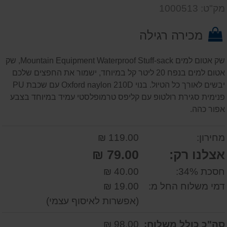
דעת
שאל
על
מק"ט: 1000513
אותנו
המוצר
על
מכירה רגילה
המוצר
שק אטום למים Mountain Equipment Waterproof Stuff-sack, שק
אטום למים בנפח 20 ליטר קל במיוחד, ישמור את החפצים שלכם
יבשים לאורך כל הטיול. בנוי Oxford naylon 210D עם שכבת PU
פנימית סגירת רולטופ עם קליפס טרמופלסטי עמיד במיוחד בצבע
אפור כהה.
מחירון:
119.00 ₪
אצלנו רק:
79.00 ₪
חסכת 34%:
40.00 ₪
דמי משלוח החל מ:
19.00 ₪
(אפשרות לאיסוף עצמי)
סה"כ כולל משלוח:
98.00 ₪