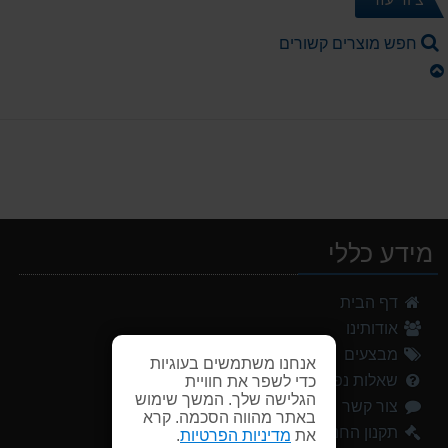
חפש מוצרים קשורים
מידע כללי
נעלי הליכה אלגנט גברים Barbour Readhead TAN
דף הבית
499.00 ₪
אודותינו
אוהל משפחתי ל 8 GURO Panorama 8P v2
מבצעים
אנחנו משתמשים בעוגיות
999.00 ₪
שאלות נפוצות
כדי לשפר את חוויית
הגלישה שלך. המשך שימוש
צור קשר
מעיל גשם נשים TNF Resolves 2 W Rain jacket
באתר מהווה הסכמה. קרא
449.00 ₪
תקנון החנות
את
מדיניות הפרטיות
.