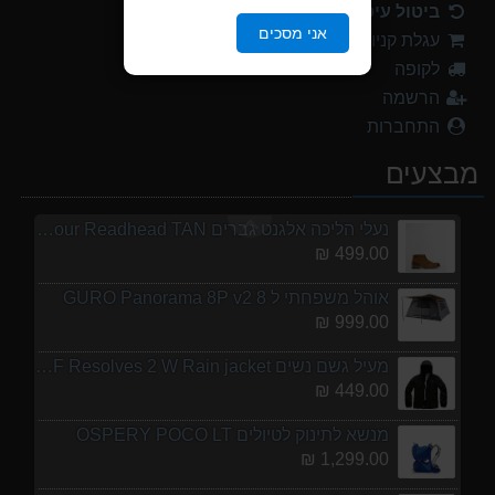
ביטול עיסקה
מנשא לתינוק לטיולים OSPERY POCO LT
אני מסכים
עגלת קניות
1,299.00 ₪
לקופה
נעלי הליכה ULTRA RAPTOR II MID LEATHER WIDE GTX
הרשמה
839.00 ₪
התחברות
אוהל משפחתי ל 6 GURO Panorama 6P v2
מבצעים
699.00 ₪
נעלי הליכה אלגנט גברים Barbour Readhead TAN
499.00 ₪
אוהל משפחתי ל 8 GURO Panorama 8P v2
999.00 ₪
מעיל גשם נשים TNF Resolves 2 W Rain jacket
449.00 ₪
מנשא לתינוק לטיולים OSPERY POCO LT
1,299.00 ₪