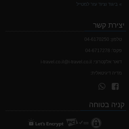
ביגוד וציוד עזר למטייל
נעלי הליכה ULTRA RAPTOR II MID LEATHER WIDE GTX
839.00 ₪
יצירת קשר
אוהל משפחתי ל 6 GURO Panorama 6P v2
699.00 ₪
טלפון:
04-6170250
פקס':
04-6717278
דואר אלקטרוני:
i-travel.co.il@i-travel.co.il
מדיה דיגיטאלית:
עקוב
פנה
אחרינו
אלינו
ב-
ב-
קניה בטוחה
WhatsApp
facebook