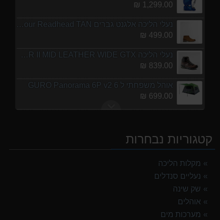
1,299.00 ₪
נעלי הליכה אלגנט גברים Barbour Readhead TAN
499.00 ₪
נעלי הליכה ULTRA RAPTOR II MID LEATHER WIDE GTX
839.00 ₪
אוהל משפחתי ל 6 GURO Panorama 6P v2
699.00 ₪
מעיל גשם נשים TNF Resolves 2 W Rain jacket
449.00 ₪
קטגוריות נבחרות
אוהל משפחתי ל 8 GURO Panorama 8P v2
999.00 ₪
מקלות הליכה
נעליים סנדלים
מנשא לתינוק לטיולים OSPERY POCO LT
1,299.00 ₪
שק שינה
אוהלים
נעלי הליכה אלגנט גברים Barbour Readhead TAN
מערכות מים
499.00 ₪