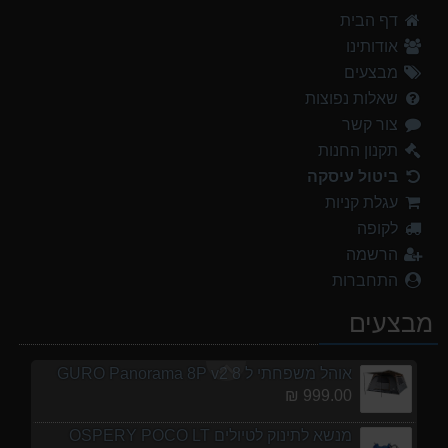
אוהל משפחתי ל 8 GURO Panorama 8P v2
דף הבית
999.00 ₪
אודותינו
מנשא לתינוק לטיולים OSPERY POCO LT
מבצעים
1,299.00 ₪
שאלות נפוצות
צור קשר
נעלי הליכה אלגנט גברים Barbour Readhead TAN
499.00 ₪
תקנון החנות
ביטול עיסקה
נעלי הליכה ULTRA RAPTOR II MID LEATHER WIDE GTX
עגלת קניות
839.00 ₪
לקופה
אוהל משפחתי ל 6 GURO Panorama 6P v2
הרשמה
699.00 ₪
התחברות
מעיל גשם נשים TNF Resolves 2 W Rain jacket
מבצעים
449.00 ₪
אוהל משפחתי ל 8 GURO Panorama 8P v2
999.00 ₪
מנשא לתינוק לטיולים OSPERY POCO LT