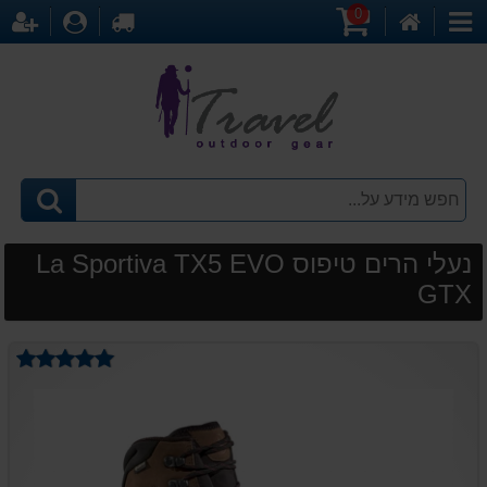
0
דף
עגלת
לקופה
התחברו
הר
קטגוריות
הבית
קניות
נעלי הרים טיפוס La Sportiva TX5 EVO
GTX
דיר
ממ