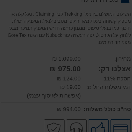
השילוב המושלם בין נעלי Trekking לבין Claiming , נעל קלה אך
מספיק קשוחה בעלת מיגון היקפי מסביב לנעל, המעניקה יכולת
חיכוך כמו בנעלי טיפוס. מנגנון כריעה חדיש המעניק תמיכה מבלי
ללחוץ על הקרסול, גפה העשויה עור Nubuck עם הגנת Gore Tex
מפני חדירת מים.
מחירון:
1,099.00 ₪
אצלנו רק:
975.00 ₪
חסכת 11%:
124.00 ₪
דמי משלוח החל מ:
19.00 ₪
(אפשרות לאיסוף עצמי)
סה"כ כולל משלוח:
994.00 ₪
לחץ
מומלץ
שירות
קניה