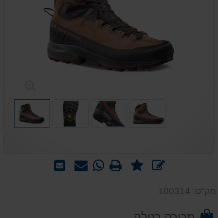
כתוב
מספר
הדפס
WhatsApp
שאל
שלח
חוות
חוות
-
אותנו
לחבר
דעת
דעת:
שאל
על
מק"ט: 100314
1%>
אותנו
המוצר
על
מכירה רגילה
המוצר