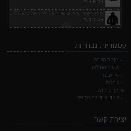
999.00 ₪
מעיל גשם נשים TNF Resolves 2 W Rain jacket
449.00 ₪
נעלי הליכה ULTRA RAPTOR II MID LEATHER WIDE GTX
839.00 ₪
קטגוריות נבחרות
נעלי הליכה אלגנט גברים Barbour Readhead TAN
499.00 ₪
מקלות הליכה
נעליים סנדלים
מנשא לתינוק לטיולים OSPERY POCO LT
1,299.00 ₪
שק שינה
אוהלים
אוהל משפחתי ל 6 GURO Panorama 6P v2
מערכות מים
699.00 ₪
ביגוד וציוד עזר למטייל
אוהל משפחתי ל 8 GURO Panorama 8P v2
999.00 ₪
יצירת קשר
מעיל גשם נשים TNF Resolves 2 W Rain jacket
449.00 ₪