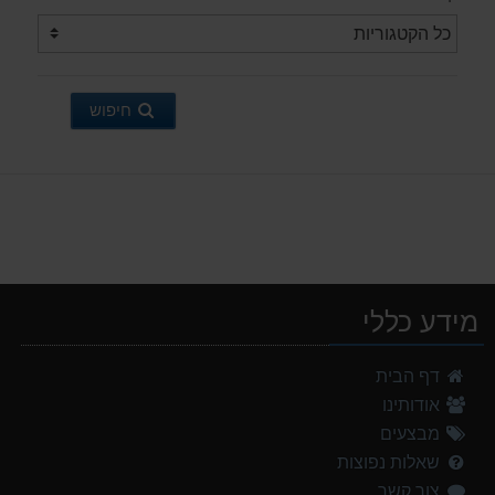
חיפוש
מידע כללי
נעלי הליכה אלגנט גברים Barbour Readhead TAN
דף הבית
499.00 ₪
אודותינו
מנשא לתינוק לטיולים OSPERY POCO LT
מבצעים
1,299.00 ₪
שאלות נפוצות
צור קשר
אוהל משפחתי ל 6 GURO Panorama 6P v2