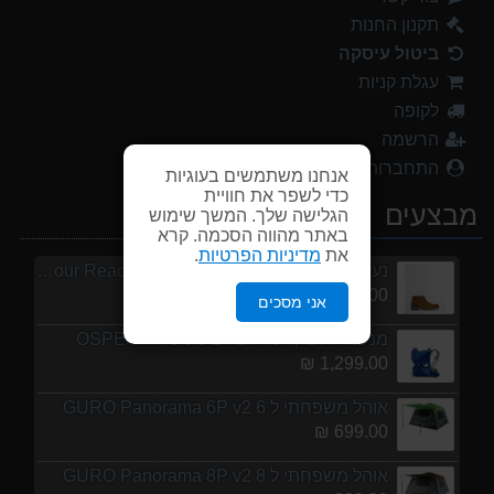
699.00 ₪
תקנון החנות
ביטול עיסקה
אוהל משפחתי ל 8 GURO Panorama 8P v2
עגלת קניות
999.00 ₪
לקופה
מעיל גשם נשים TNF Resolves 2 W Rain jacket
הרשמה
449.00 ₪
התחברות
אנחנו משתמשים בעוגיות
כדי לשפר את חוויית
נעלי הליכה ULTRA RAPTOR II MID LEATHER WIDE GTX
מבצעים
הגלישה שלך. המשך שימוש
839.00 ₪
באתר מהווה הסכמה. קרא
את
מדיניות הפרטיות
.
נעלי הליכה אלגנט גברים Barbour Readhead TAN
499.00 ₪
אני מסכים
מנשא לתינוק לטיולים OSPERY POCO LT
1,299.00 ₪
אוהל משפחתי ל 6 GURO Panorama 6P v2
699.00 ₪
אוהל משפחתי ל 8 GURO Panorama 8P v2