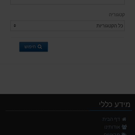
קטגוריה
חיפוש
מידע כללי
נעלי הליכה אלגנט גברים Barbour Readhead TAN
דף הבית
499.00 ₪
אודותינו
אוהל משפחתי ל 6 GURO Panorama 6P v2
מבצעים