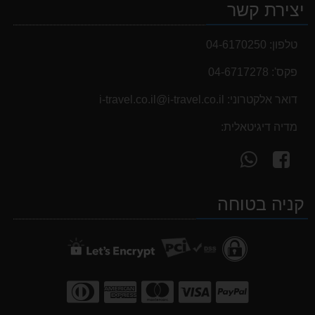
יצירת קשר
נעלי הליכה ULTRA RAPTOR II MID LEATHER WIDE GTX
839.00 ₪
טלפון:
04-6170250
פקס':
04-6717278
דואר אלקטרוני:
i-travel.co.il@i-travel.co.il
מדיה דיגיטאלית:
עקוב
פנה
אחרינו
אלינו
ב-
ב-
קניה בטוחה
WhatsApp
facebook