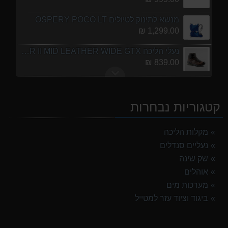
מנשא לתינוק לטיולים OSPERY POCO LT
1,299.00 ₪
נעלי הליכה ULTRA RAPTOR II MID LEATHER WIDE GTX
839.00 ₪
מעיל גשם נשים TNF Resolves 2 W Rain jacket
449.00 ₪
קטגוריות נבחרות
נעלי הליכה אלגנט גברים Barbour Readhead TAN
499.00 ₪
מקלות הליכה
נעליים סנדלים
אוהל משפחתי ל 6 GURO Panorama 6P v2
699.00 ₪
שק שינה
אוהלים
אוהל משפחתי ל 8 GURO Panorama 8P v2
מערכות מים
999.00 ₪
ביגוד וציוד עזר למטייל
מנשא לתינוק לטיולים OSPERY POCO LT
1,299.00 ₪