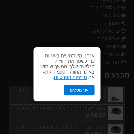
699.00 ₪
שאלות נפוצות
צור קשר
אוהל משפחתי ל 8 GURO Panorama 8P v2
999.00 ₪
תקנון החנות
ביטול עיסקה
מנשא לתינוק לטיולים OSPERY POCO LT
עגלת קניות
1,299.00 ₪
לקופה
נעלי הליכה ULTRA RAPTOR II MID LEATHER WIDE GTX
הרשמה
אנחנו משתמשים בעוגיות
839.00 ₪
כדי לשפר את חוויית
התחברות
הגלישה שלך. המשך שימוש
מעיל גשם נשים TNF Resolves 2 W Rain jacket
באתר מהווה הסכמה. קרא
מבצעים
את
מדיניות הפרטיות
.
449.00 ₪
נעלי הליכה אלגנט גברים Barbour Readhead TAN
אני מסכים
499.00 ₪
אוהל משפחתי ל 6 GURO Panorama 6P v2
699.00 ₪
אוהל משפחתי ל 8 GURO Panorama 8P v2
999.00 ₪