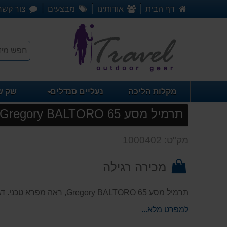
דף הבית
אודותינו
מבצעים
צור קשר
מקלות הליכה
נעליים סנדלים
שק ש
תרמיל מסע Gregory BALTORO 65
מק"ט: 1000402
מכירה רגילה
תרמיל מסע Gregory BALTORO 65, ראה מפרא טכני. דגם חדש עם מע' גב מידה M.
למפרט מלא...