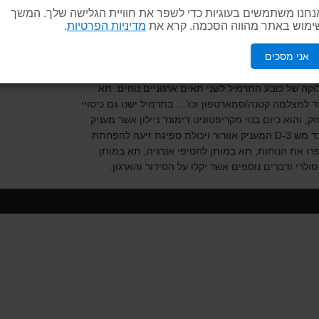
בן עבור מטיבי הלכת בארץ ובעולם .
נחנו משתמשים בעוגיות כדי לשפר את חוויית הגלישה שלך. המשך
THE
OF
GEAR
ימוש באתר מהווה הסכמה. קרא את
YEAR” . מערכת הגב
מדיניות הפרטיות
.
הגוף ומחלקת את עומסי המשקל בצורה הטובה ביותר. בתחתית מערכת
אני מסכים
רכת לקימור הגב התחתון. שלושה פתחי גישה לציוד-
תח שק שינה מורכב). בתוך התרמיל ישנו תיק יום נשלף המשמש גם כתא
חלוקה של כובע התרמיל לשני תאים ארגוניים נוחים. תא
 למצלמה קטנה/סמארטפון וכו’… בתרמיל ישנו גם כיסויי
והוא כיום בנוי מקריפטוניט דימונד ניילון אשר מעניק
חוזק משופר ללא תוספת משקל. במערכת הגב נעשה שימוש בבד מש 3-D המעניק אוורור ויכולת ספיגת זיעה להפחתת
פרו את הנוחות, תא במותן לחטיפי אנרגיה, תא במותן
לרי ודברים נוספים אשר יקלו על הסידור והארגון.