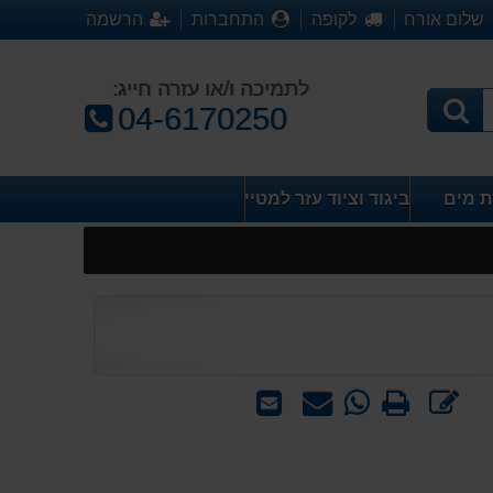
שלום אורח
לקופה
התחברות
הרשמה
לתמיכה ו/או עזרה חייג:
טלפון:
04-6170250
ת מים
ביגוד וציוד עזר למטייל
כתוב
הדפס
WhatsApp
שאל
שלח
חוות
-
אותנו
לחבר
דעת
שאל
על
אותנו
המוצר
על