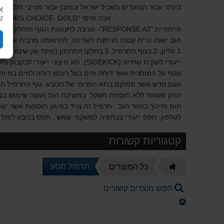
ביותר עבור הצועדים בשביל ישראל וכמו
א
זוכה פרסי "EDITORS
- GOLD” ן - "OUTSIDE
CHOICE
ש
הייחודית "RESPONSE A3”- מגיבה לתנועות 
הגב ישנה כרית קטנה הניתנת לשליפה, להתאמה מרבית של המע
1.עליון, 2.בגוף התרמיל, 3.בחלקו התחתון (פ
ייעודי לשקית שתייה (
SIDEKICK
). תא חיצוני ייעודי לבקבוק ו
נוסף על המותנית אשר דוחה מים בעל רוכסן דוחה למים במיוחד
גשם חדש אשר ממוקם בתא הפנימי של הכובע. גוף התרמיל חוזק, 
חום וחיכוך באזור הגב . תרמיל זה צויד במיגון תוספות אשר יש
לטלפון, תפס ייעודי בכתפיה למשקפי שמש , תפס בכובע לפנל סו
קטגוריות קשורות
דף
תרמיל מסע
כל המוצרים
הבית
חפש מוצרים קשורים