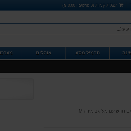
עגלת קניות
(
0
פריטים |
0.00
₪)
ינה
תרמיל מסע
אוהלים
מערכו