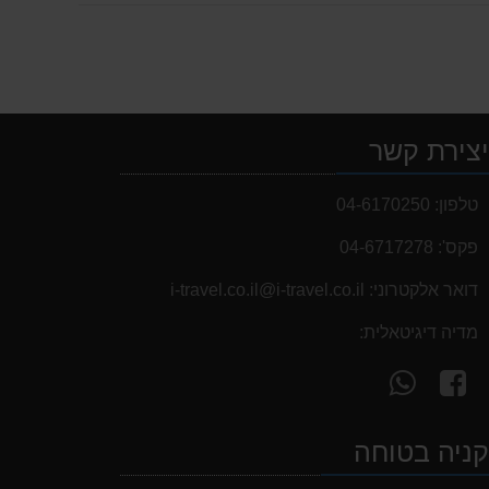
צירת קשר
טלפון:
04-6170250
פקס':
04-6717278
דואר אלקטרוני:
i-travel.co.il@i-travel.co.il
מדיה דיגיטאלית:
עקוב
פנה
אחרינו
אלינו
ב-
ב-
ניה בטוחה
WhatsApp
facebook