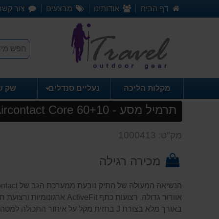
דף הבית
אודותינו
מבצעים
צור קשר
מקלות הליכה
נעליים סנדלים
שק ש
תרמיל מסע - Deuter Aircontact Core 60+10
מק"ט: 1000413
מכירה רגילה
באורך מלא בצורת J בחזית מקל על איתור התכולה למטה בתא הראשי.