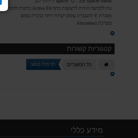
Air Spacer Mesh - בד spacer ידידותי לגב
נוח ללבישה הודות לרצועות כתף Active Fit ניתנות להזזה בצורת ארגונומית עם גימורי קצה רכים
מסגרת Y להעברת עומס ישירה יותר ובקרת עומס
מערכת Aircontact
קטגוריות קשורות
דף
תרמיל מסע
כל המוצרים
הבית
מידע כללי