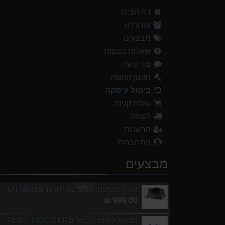
אוהל משפחתי ל 8 URO Panorama 8P v2
דף הבית
999.00 ₪
אודותינו
מנשא לתינוק לטיולים ERY POCO LT
מבצעים
1,299.00 ₪
שאלות נפוצות
צור קשר
נעלי הליכה אלגנט גברים Barbour Readhead TAN
499.00 ₪
תקנון החנות
ביטול עיסקה
מעיל גשם נשים olves 2 W Rain jacket
עגלת קניות
449.00 ₪
לקופה
אוהל משפחתי ל 6 URO Panorama 6P v2
הרשמה
699.00 ₪
התחברות
נעלי הליכה ULTRA RAPTOR II MID LEATHER WIDE GTX
מבצעים
839.00 ₪
אוהל משפחתי ל 8 URO Panorama 8P v2
999.00 ₪
מנשא לתינוק לטיולים ERY POCO LT