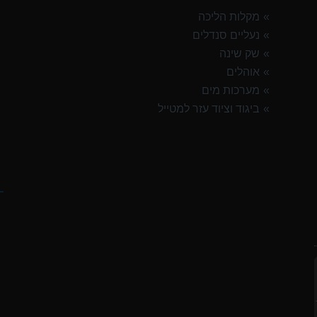
G
מקלות הליכה
נעליים סנדלים
OSP
שק שינה
אוהלים
מערכות מים
ביגוד וציוד עזר למטייל
TNF Res
ק
G
G
ח
OSP