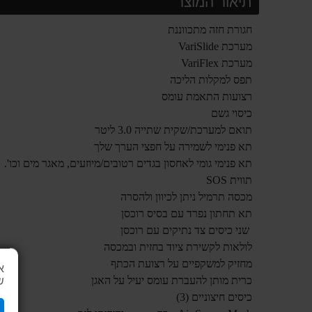
תיאור המוצר
חגורת חזה מתכווננת
מערכת VariSlide
מערכת VariFlex
תפס למקלות הליכה
רצועות התאמת עומס
כיסוי גשם
תואם למערכת/שקית שתייה 3.0 ליטר
תא פנימי לשמירה על חפצי הערך שלך
תא פנימי גומי לאחסון בגדים רטובים/מיוזעים, מאגר מים וכו'.
תווית SOS
מכסה תרמיל ניתן לכיוון ולהסרה
תא תחתון נפרד עם בסיס רוכסן
שני כיסים צד נתיקים עם רוכסן
לולאות לקשירת ציוד בחזית ובמכסה
מחזיק למשקפיים על רצועת הכתף
א
כרית מותן להעברת עומס יעיל על האגן
ש
כיסים חיצוניים (3)