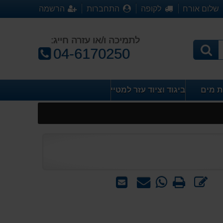
שלום אורח
לקופה
התחברות
הרשמה
לתמיכה ו/או עזרה חייג:
טלפון:
04-6170250
ת מים
ביגוד וציוד עזר למטייל
כתוב
הדפס
WhatsApp
שאל
שלח
חוות
-
אותנו
לחבר
דעת
שאל
על
אותנו
המוצר
על