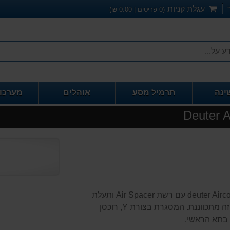
עגלת קניות
(
0
פריטים |
0.00
₪)
ינה
תרמיל מסע
אוהלים
מערכו
הנשיאה המעולה של התיק נובעת ממערכת הגב של deuter Aircontact עם רשת Air Spacer ותעלת
אוורור גדולה, רצועות כתף ActiveFit ארגונומיות ורצועת חזה מתכווננת. המסגרת בצורת Y, רוכסן