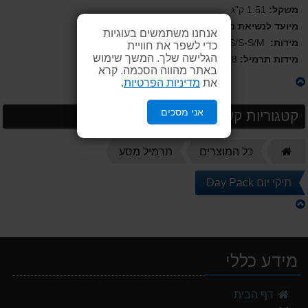
משקל:
1.51 ק"ג
מיועד לנשיאת משקל:
עד 18 ק"ג.
אנחנו משתמשים בעוגיות
מידות:
XS/S-S/M
כדי לשפר את חוויית
הגלישה שלך. המשך שימוש
מידות תרמיל:
26.7x 63.5 x 31.8 ס"מ
באתר מהווה הסכמה. קרא
את
מדיניות הפרטיות
.
אני מסכים
קטגוריות קשורות
דף
כל המוצרים
תרמיל מסע
הבית
תיקי יום Day Pack
מידע כללי
דף הבית