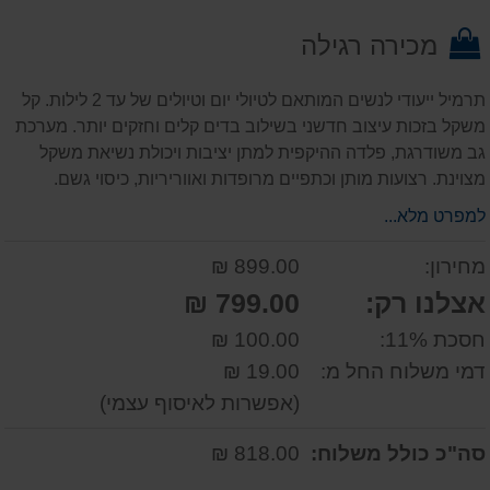
על
מכירה רגילה
המוצר
תרמיל ייעודי לנשים המותאם לטיולי יום וטיולים של עד 2 לילות. קל
משקל בזכות עיצוב חדשני בשילוב בדים קלים וחזקים יותר. מערכת
גב משודרגת, פלדה ההיקפית למתן יציבות ויכולת נשיאת משקל
מצוינת. רצועות מותן וכתפיים מרופדות ואווריריות, כיסוי גשם.
למפרט מלא...
מחירון:
899.00 ₪
אצלנו רק:
799.00 ₪
חסכת 11%:
100.00 ₪
דמי משלוח החל מ:
19.00 ₪
(אפשרות לאיסוף עצמי)
סה"כ כולל משלוח:
818.00 ₪