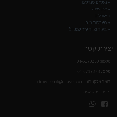
נעליים סנדלים
שק שינה
אוהלים
מערכות מים
ביגוד וציוד עזר למטייל
יצירת קשר
טלפון:
04-6170250
פקס':
04-6717278
דואר אלקטרוני:
i-travel.co.il@i-travel.co.il
מדיה דיגיטאלית:
עקוב
פנה
אחרינו
אלינו
ב-
ב-