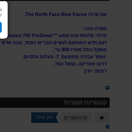
א
שק שינה The North Face Blue Kazoo,
ש
מפרט טכני:
מילוי: פלומת אווז מסוג
™
-resistant 700 ProDown.
דגם חדש המותאם לנשים וגברים כאחד, גובה אדם עד 197 ס"
משקל כולל מארז 800 גר',
טמפ' עבודה ממוצעת 7- מעלות צלסיוס.
דרום אמריקה, נפאל ועוד..
רוכסן: ימין.
קטגוריות קשורות
דף
שק שינה
כל המוצרים
הבית