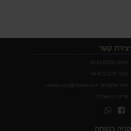
צירת קשר
טלפון:
04-6170250
פקס':
04-6717278
דואר אלקטרוני:
i-travel.co.il@i-travel.co.il
מדיה דיגיטאלית:
עקוב
פנה
אחרינו
אלינו
ב-
ב-
ניה בטוחה
WhatsApp
facebook