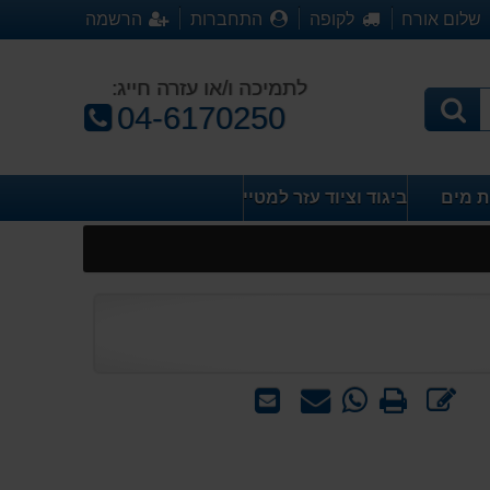
שלום אורח
לקופה
התחברות
הרשמה
לתמיכה ו/או עזרה חייג:
טלפון:
04-6170250
ת מים
ביגוד וציוד עזר למטייל
כתוב
הדפס
WhatsApp
שאל
שלח
חוות
-
אותנו
לחבר
דעת
שאל
על
אותנו
המוצר
על