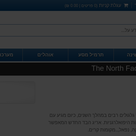
עגלת קניות
(
0
פריטים |
0.00
₪)
ינה
תרמיל מסע
אוהלים
מערכו
The Nort. דגם וותיק שעבר גלגולים רבים במהלך השנים, כיום מגיע עם
ות היפואלרגניות. אריג הבד החדש המאפשר
 נפאל,..מקומות קרים.