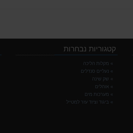
קטגוריות נבחרות
י
מקלות הליכה
נעליים סנדלים
G
שק שינה
אוהלים
מערכות מים
ביגוד וציוד עזר למטייל
TNF Res
ק
OSP