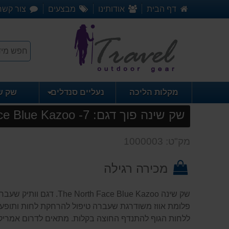
דף הבית
אודותינו
מבצעים
צור קשר
מקלות הליכה
נעליים סנדלים
שק ש
שק שינה פוך דגם: 7- The North Face Blue Kazoo
מק"ט: 1000003
מכירה רגילה
שק שינה h Face Blue Kazoo
פלומת אווז משודרגת שעברה טיפול להרחקת לחות ותופע
ללחות הגוף להתנדף החוצה בקלות. מתאים לדרום אמריקה,