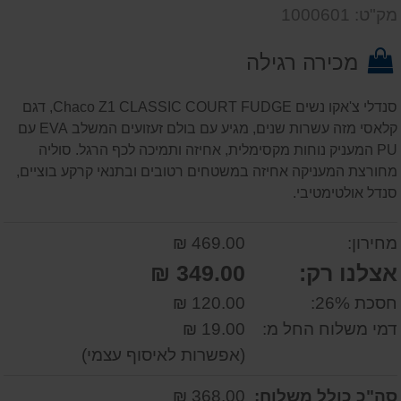
דעת
שאל
על
מק"ט: 1000601
אותנו
המוצר
על
מכירה רגילה
המוצר
סנדלי צ'אקו נשים Chaco Z1 CLASSIC COURT FUDGE, דגם
קלאסי מזה עשרות שנים, מגיע עם בולם זעזועים המשלב EVA עם
PU המעניק נוחות מקסימלית, אחיזה ותמיכה לכף הרגל. סוליה
מחורצת המעניקה אחיזה במשטחים רטובים ובתנאי קרקע בוציים,
סנדל אולטימטיבי.
מחירון:
469.00 ₪
אצלנו רק:
349.00 ₪
חסכת 26%:
120.00 ₪
דמי משלוח החל מ:
19.00 ₪
(אפשרות לאיסוף עצמי)
סה"כ כולל משלוח:
368.00 ₪