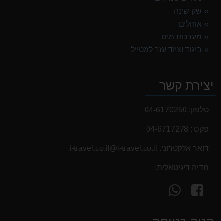
שק שינה
אוהלים
מערכות מים
ביגוד וציוד עזר למטייל
יצירת קשר
טלפון:
04-6170250
פקס':
04-6717278
דואר אלקטרוני:
i-travel.co.il@i-travel.co.il
מדיה דיגיטאלית:
עקוב
פנה
אחרינו
אלינו
ב-
ב-
WhatsApp
facebook