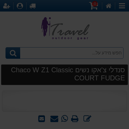
0
דף
עגלת
לקופה
התחברו
הר
קטגוריות
הבית
קניות
סנדלי צ'אקו נשים Chaco W Z1 Classic
COURT FUDGE
כתוב
הדפס
WhatsApp
שאל
שלח
חוות
-
אותנו
לחבר