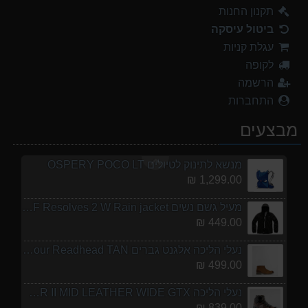
499.00 ₪
תקנון החנות
ביטול עיסקה
נעלי הליכה ULTRA RAPTOR II MID LEATHER WIDE GTX
עגלת קניות
839.00 ₪
לקופה
אוהל משפחתי ל 8 GURO Panorama 8P v2
הרשמה
999.00 ₪
התחברות
אוהל משפחתי ל 6 GURO Panorama 6P v2
מבצעים
699.00 ₪
מנשא לתינוק לטיולים OSPERY POCO LT
1,299.00 ₪
מעיל גשם נשים TNF Resolves 2 W Rain jacket
449.00 ₪
נעלי הליכה אלגנט גברים Barbour Readhead TAN
499.00 ₪
נעלי הליכה ULTRA RAPTOR II MID LEATHER WIDE GTX
839.00 ₪