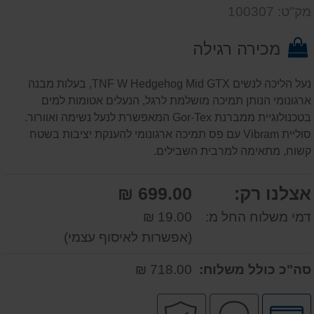
דעת
שאל
על
מק"ט: 100307
אותנו
המוצר
על
מכירה רגילה
המוצר
נעל הליכה לנשים TNF W Hedgehog Mid GTX, בעלות מבנה
ארגונומי הנותן תמיכה מושלמת לרגל, הנעלים אטומות למים
בטכנולוגיית ממברנת Gor-Tex המאפשרת לנעל נשימה ואוורור.
סוליית Vibram עם פס תמיכה ארגונומי להענקת יציבות בשטח
קשוח, מתאימה למרבית השבילים.
אצלנו רק:
699.00 ₪
דמי משלוח החל מ:
19.00 ₪
(אפשרות לאיסוף עצמי)
סה"כ כולל משלוח:
718.00 ₪
לחץ
שירות
קניה