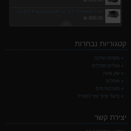
אוהל משפחתי ל 8 GURO Panorama 8P v2
999.00 ₪
אוהל משפחתי ל 6 GURO Panorama 6P v2
699.00 ₪
קטגוריות נבחרות
מנשא לתינוק לטיולים OSPERY POCO LT
1,299.00 ₪
מקלות הליכה
נעליים סנדלים
מעיל גשם נשים TNF Resolves 2 W Rain jacket
449.00 ₪
שק שינה
אוהלים
נעלי הליכה אלגנט גברים Barbour Readhead TAN
מערכות מים
499.00 ₪
ביגוד וציוד עזר למטייל
נעלי הליכה ULTRA RAPTOR II MID LEATHER WIDE GTX
839.00 ₪
יצירת קשר
אוהל משפחתי ל 8 GURO Panorama 8P v2
999.00 ₪