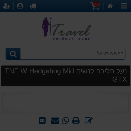
0
דף
עגלת
לקופה
התחברו
הר
קטגוריות
הבית
קניות
נעל הליכה לנשים TNF W Hedgehog Mid
GTX
כתוב
הדפס
WhatsApp
שאל
שלח
חוות
-
אותנו
לחבר