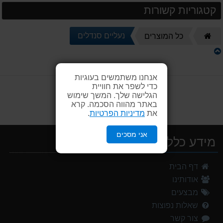
קטגוריות קשורות
דף
נעליים סנדלים
כל המוצרים
הבית
אנחנו משתמשים בעוגיות
כדי לשפר את חוויית
הגלישה שלך. המשך שימוש
באתר מהווה הסכמה. קרא
את
מדיניות הפרטיות
.
אני מסכים
מידע כללי
מנשא לתינוק לטיולים OSPERY POCO LT
דף הבית
1,299.00 ₪
אודותינו
מעיל גשם נשים TNF Resolves 2 W Rain jacket
מבצעים
449.00 ₪
שאלות נפוצות
צור קשר
נעלי הליכה אלגנט גברים Barbour Readhead TAN