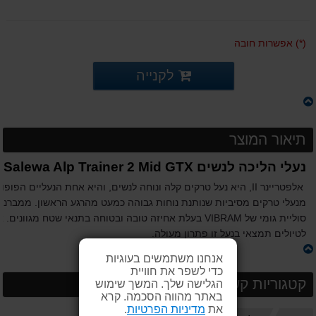
(*) אפשרות חובה
לקנייה
תיאור המוצר
נעלי הליכה לנשים Salewa Alp Trainer 2 Mid GTX
אלפטריינר II, היא נעל טרקים קלה ונוחה לנשים, והיא אחת הנעליים 
מנעלי טרקים מסיביות שנותנת נוחות גבוהה כמעט מהרגע הראשון. ממברנ
סוליית גומי של VIBRAM בעלת אחיזה טובה ובטוחה בתנאי שטח
לטיולים תמצאי בנעל זו פתרון מעולה.
אנחנו משתמשים בעוגיות
כדי לשפר את חוויית
קטגוריות קשורות
הגלישה שלך. המשך שימוש
באתר מהווה הסכמה. קרא
את
מדיניות הפרטיות
.