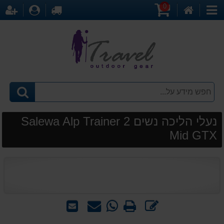
0
דף
עגלת
לקופה
התחברו
הר
קטגוריות
הבית
קניות
נעלי הליכה נשים Salewa Alp Trainer 2
Mid GTX
כתוב
הדפס
WhatsApp
שאל
שלח
חוות
-
אותנו
לחבר