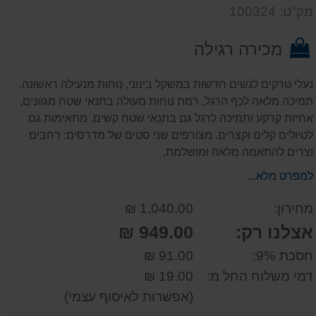
דעת
שאל
על
מק"ט: 100324
אותנו
המוצר
על
מכירה רגילה
המוצר
נעלי טרקים לנשים חדשות במשקל בינוני, נוחות מנעילה ראשונה.
תמיכה מלאה לכף הרגל, רמת נוחות מעולה בתנאי שטח מגוונים,
אחיזת קרקע ותמיכה לרגל גם בתנאי שטח קשים, מתאימות גם
לטיולים קלים וקצרים. מצורפים שני סטים של מדרסים: רחבים
וצרים להתאמה מלאה ומושלמת.
למפרט מלא...
מחירון:
1,040.00 ₪
אצלנו רק:
949.00 ₪
חסכת 9%:
91.00 ₪
דמי משלוח החל מ:
19.00 ₪
(אפשרות לאיסוף עצמי)