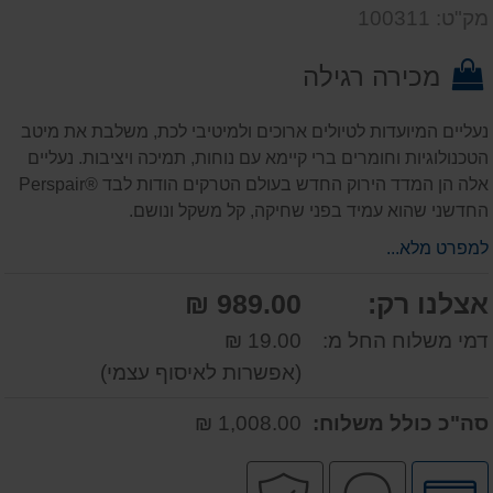
דעת
שאל
על
מק"ט: 100311
אותנו
המוצר
על
מכירה רגילה
המוצר
נעליים המיועדות לטיולים ארוכים ולמיטיבי לכת, משלבת את מיטב
הטכנולוגיות וחומרים ברי קיימא עם נוחות, תמיכה ויציבות. נעליים
אלה הן המדד הירוק החדש בעולם הטרקים הודות לבד ®Perspair
החדשני שהוא עמיד בפני שחיקה, קל משקל ונושם.
למפרט מלא...
אצלנו רק:
989.00 ₪
דמי משלוח החל מ:
19.00 ₪
(אפשרות לאיסוף עצמי)
סה"כ כולל משלוח:
1,008.00 ₪
לחץ
שירות
קניה