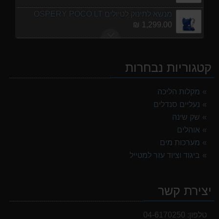
מנשא לתינוק לטיולים OSPERY POCO LT
1,299.00 ₪
נעלי הליכה אלגנט גברים Barbour Readhead TAN
499.00 ₪
קטגוריות נבחרות
נעלי הליכה ULTRA RAPTOR II MID LEATHER WIDE GTX
839.00 ₪
מקלות הליכה
נעליים סנדלים
מעיל גשם נשים TNF Resolves 2 W Rain jacket
449.00 ₪
שק שינה
אוהלים
אוהל משפחתי ל 8 GURO Panorama 8P v2
מערכות מים
999.00 ₪
ביגוד וציוד עזר למטייל
אוהל משפחתי ל 6 GURO Panorama 6P v2
699.00 ₪
יצירת קשר
מנשא לתינוק לטיולים OSPERY POCO LT
1,299.00 ₪
טלפון:
04-6170250