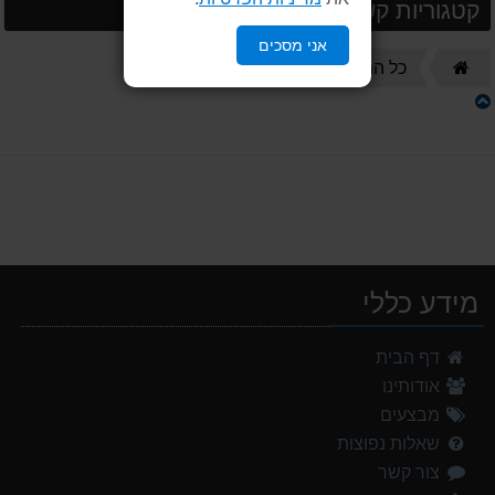
קטגוריות קשורות
אני מסכים
דף
נעליים סנדלים
כל המוצרים
הבית
מידע כללי
נעלי הליכה ULTRA RAPTOR II MID LEATHER WIDE GTX
דף הבית
839.00 ₪
אודותינו
מעיל גשם נשים TNF Resolves 2 W Rain jacket
מבצעים
449.00 ₪
שאלות נפוצות
צור קשר
אוהל משפחתי ל 8 GURO Panorama 8P v2