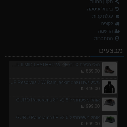
999.00 ₪
תקנון החנות
ביטול עיסקה
אוהל משפחתי ל 6 GURO Panorama 6P v2
עגלת קניות
699.00 ₪
לקופה
מנשא לתינוק לטיולים OSPERY POCO LT
הרשמה
1,299.00 ₪
התחברות
נעלי הליכה אלגנט גברים Barbour Readhead TAN
מבצעים
499.00 ₪
נעלי הליכה ULTRA RAPTOR II MID LEATHER WIDE GTX
839.00 ₪
מעיל גשם נשים TNF Resolves 2 W Rain jacket
449.00 ₪
אוהל משפחתי ל 8 GURO Panorama 8P v2
999.00 ₪
אוהל משפחתי ל 6 GURO Panorama 6P v2
699.00 ₪