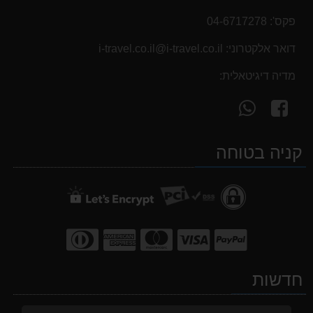
פקס':
04-6717278
דואר אלקטרוני:
i-travel.co.il@i-travel.co.il
מדיה דיגיטאלית:
עקוב
פנה
אחרינו
אלינו
ב-
ב-
קניה בטוחה
WhatsApp
facebook
חדשות