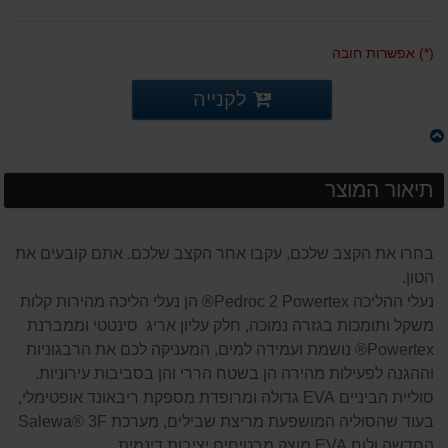
(*) אפשרות חובה
לקנייה
תיאור המוצר
בחרו את הקצב שלכם, עקבו אחר הקצב שלכם. אתם קובעים את
הטון.
נעלי ההליכה Pedroc 2 Powertex® הן נעלי הליכה מהירות קלות
משקל ותומכות בגזרה נמוכה, חלק עליון אריג סינטטי וממברנת
Powertex® נושמת ועמידה למים, המעניקה לכם את הרבגוניות
וההגנה לפעילות מהירה הן בשטח הררי והן בסביבות עירוניות.
סוליית הביניים EVA גדולה ומרופדת מספקת ריבאונד אופטימלי,
בעוד שהסוליה המושפעת מריצת שבילים, מערכת Salewa® 3F
החדשה ולוח EVA מוצק מבטיחים יציבות דינמית.