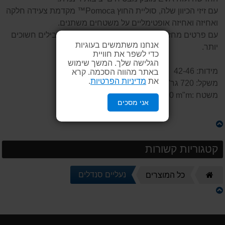
עם זיזי הכיוון שלה, סוליית החוץ Pomoca™ מקדמת צעידה חלקה
ואחיזה ואחיזה אופטימליים על משטחים משתנים.
עם פרטים מחזירי אור לביטוי יצירתי אופציונלי בשבילים חשוכים
אנחנו משתמשים בעוגיות
יותר.
כדי לשפר את חוויית
הגלישה שלך. המשך שימוש
מידות: 42-46
באתר מהווה הסכמה. קרא
את
מדיניות הפרטיות
.
משקל: 720 גר' לזוג במידה 42,
משטח :Drop 10 m"m
אני מסכים
קטגוריות קשורות
דף
נעליים סנדלים
כל המוצרים
הבית