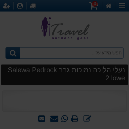
0
דף
עגלת
לקופה
התחברו
הר
קטגוריות
הבית
קניות
נעלי הליכה נמוכות גבר Salewa Pedrock
2 lowe
כתוב
הדפס
WhatsApp
שאל
שלח
חוות
-
אותנו
לחבר