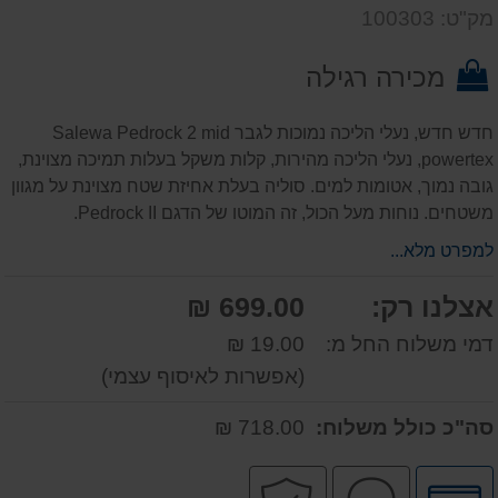
דעת
שאל
על
מק"ט: 100303
אותנו
המוצר
על
מכירה רגילה
המוצר
חדש חדש, נעלי הליכה נמוכות לגבר Salewa Pedrock 2 mid
powertex, נעלי הליכה מהירות, קלות משקל בעלות תמיכה מצוינת,
גובה נמוך, אטומות למים. סוליה בעלת אחיזת שטח מצוינת על מגוון
משטחים. נוחות מעל הכול, זה המוטו של הדגם Pedrock II.
למפרט מלא...
אצלנו רק:
699.00 ₪
דמי משלוח החל מ:
19.00 ₪
(אפשרות לאיסוף עצמי)
סה"כ כולל משלוח:
718.00 ₪
לחץ
שירות
קניה