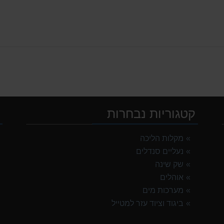
קטגוריות נבחרות
י
מקלות הליכה
נעליים סנדלים
TNF Res
שק שינה
אוהלים
מערכות מים
G
ביגוד וציוד עזר למטייל
G