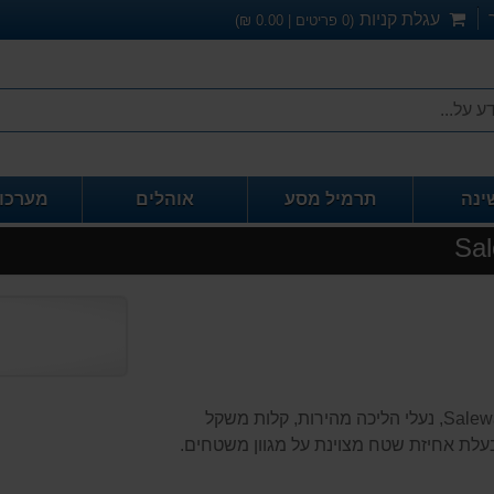
עגלת קניות
(
0
פריטים |
0.00
₪)
ינה
תרמיל מסע
אוהלים
מערכו
חדש חדש, נעלי הליכה לגבר Salewa Pedrock 2 mid powertex, נעלי הליכה מהירות, קלות משקל
 בעלת אחיזת שטח מצוינת על מגוון משטחים.