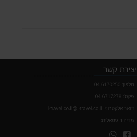
צירת קשר
טלפון:
04-6170250
פקס':
04-6717278
דואר אלקטרוני:
i-travel.co.il@i-travel.co.il
מדיה דיגיטאלית:
עקוב
פנה