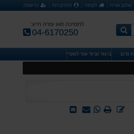
שלום אורח
לקופה
התחברות
הרשמה
לתמיכה ו/או עזרה חייג:
טלפון:
04-6170250
ת מים
ביגוד וציוד עזר למטייל
כתוב
הדפס
WhatsApp
שאל
שלח
חוות
-
אותנו
לחבר
דעת
שאל
על
אותנו
המוצר
על