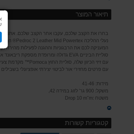
תיאור המוצר
א
ש
בחרו את הקצב שלכם, עקבו אחר הקצב שלכם. אתם קוב
נעלי ההליכה Pedroc 2 Leather Mid Powertex® הן נעלי הליכה מהירות קלות משקל ותומכות בגזרה בינונית עם חלק עליון מעור זמש וממברנת Powertex® נושמת ועמידה למים,
המעניקה לכם את הרבגוניות וההגנה לפעילות מהירה הן ב
סוליית הביניים EVA גדולה ומרופדת מספקת ריבאונד אופטימלי, בעוד שהסוליה המושפעת מריצת שבילים, מערכת Salewa® 3F החדשה ולוח EVA מוצק מבטיחים יציבות דינמית.
עם זיזי הכיוון שלה, סוליית החוץ Pomoca™ מקדמת צעידה חלקה ואחיזה ואחיזה אופטימליים על משטחים משתנים.
עם פרטים מחזירי אור לביטוי יצירתי אופציונלי בשבילים 
מידות: 41-46
משקל: 900 גר' לזוג במידה 42,
משטח :Drop 10 m"m
קטגוריות קשורות