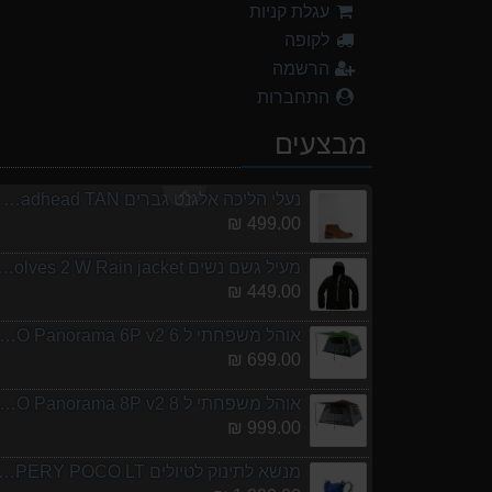
עגלת קניות
999.00 ₪
לקופה
מנשא לתינוק לטיולים ERY POCO LT
הרשמה
1,299.00 ₪
התחברות
נעלי הליכה ULTRA RAPTOR II MID LEATHER WIDE GTX
מבצעים
839.00 ₪
נעלי הליכה אלגנט גברים Barbour Readhead TAN
499.00 ₪
מעיל גשם נשים olves 2 W Rain jacket
449.00 ₪
אוהל משפחתי ל 6 URO Panorama 6P v2
699.00 ₪
אוהל משפחתי ל 8 URO Panorama 8P v2
999.00 ₪
מנשא לתינוק לטיולים ERY POCO LT