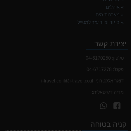
אוהלים
נעלי הליכה ULTRA RAPTOR II MID LEATHER WIDE GTX
מערכות מים
839.00 ₪
ביגוד וציוד עזר למטייל
אוהל משפחתי ל 6 GURO Panorama 6P v2
699.00 ₪
יצירת קשר
אוהל משפחתי ל 8 GURO Panorama 8P v2
999.00 ₪
טלפון:
04-6170250
פקס':
04-6717278
דואר אלקטרוני:
i-travel.co.il@i-travel.co.il
מדיה דיגיטאלית:
עקוב
פנה
אחרינו
אלינו
ב-
ב-
קניה בטוחה
WhatsApp
facebook