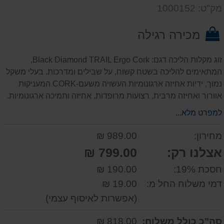
דעת
שאל
על
מק"ט: 1000152
אותנו
המוצר
על
מכירה רגילה
המוצר
זוג מקלות הליכה דגם: Black Diamond TRAIL Ergo Cork,
המתאימים להליכה בשטח קשוח, על שבילים ומדרכות. בעלי משקל
נמוך, ידיות אחיזה ארגונומיות העשויה משעם-CORK המעניקות
אוורור ואחיזה מרבית, רצועות מרופדות, אחיזה ותמיכה ארגונומיות.
למפרט מלא...
מחירון:
989.00 ₪
אצלנו רק:
799.00 ₪
חסכת 19%:
190.00 ₪
דמי משלוח החל מ:
19.00 ₪
(אפשרות לאיסוף עצמי)
סה"כ כולל משלוח:
818.00 ₪