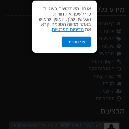
מידע כללי
אנחנו משתמשים בעוגיות
כדי לשפר את חוויית
מעיל גשם נשים TNF Resolves 2 W Rain jacket
הגלישה שלך. המשך שימוש
דף הבית
באתר מהווה הסכמה. קרא
449.00 ₪
את
מדיניות הפרטיות
.
אודותינו
נעלי הליכה אלגנט גברים Barbour Readhead TAN
מבצעים
אני מסכים
499.00 ₪
שאלות נפוצות
צור קשר
נעלי הליכה ULTRA RAPTOR II MID LEATHER WIDE GTX
839.00 ₪
תקנון החנות
ביטול עיסקה
אוהל משפחתי ל 6 GURO Panorama 6P v2
עגלת קניות
699.00 ₪
לקופה
אוהל משפחתי ל 8 GURO Panorama 8P v2
הרשמה
999.00 ₪
התחברות
מנשא לתינוק לטיולים OSPERY POCO LT
מבצעים
1,299.00 ₪
מעיל גשם נשים TNF Resolves 2 W Rain jacket