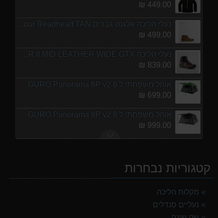
449.00 ₪
נעלי הליכה אלגנט גברים Barbour Readhead TAN
499.00 ₪
נעלי הליכה ULTRA RAPTOR II MID LEATHER WIDE GTX
839.00 ₪
אוהל משפחתי ל 6 GURO Panorama 6P v2
699.00 ₪
אוהל משפחתי ל 8 GURO Panorama 8P v2
999.00 ₪
מנשא לתינוק לטיולים OSPERY POCO LT
1,299.00 ₪
קטגוריות נבחרות
מעיל גשם נשים TNF Resolves 2 W Rain jacket
449.00 ₪
מקלות הליכה
נעליים סנדלים
נעלי הליכה אלגנט גברים Barbour Readhead TAN
499.00 ₪
שק שינה