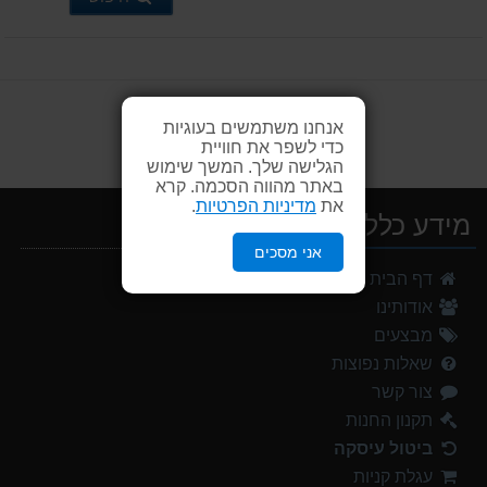
אנחנו משתמשים בעוגיות
כדי לשפר את חוויית
הגלישה שלך. המשך שימוש
באתר מהווה הסכמה. קרא
את
מדיניות הפרטיות
.
מידע כללי
אני מסכים
מעיל גשם נשים TNF Resolves 2 W Rain jacket
דף הבית
449.00 ₪
אודותינו
מנשא לתינוק לטיולים OSPERY POCO LT
מבצעים
1,299.00 ₪
שאלות נפוצות
צור קשר
אוהל משפחתי ל 8 GURO Panorama 8P v2
999.00 ₪
תקנון החנות
ביטול עיסקה
נעלי הליכה ULTRA RAPTOR II MID LEATHER WIDE GTX
עגלת קניות
839.00 ₪