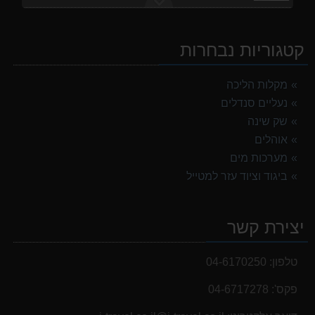
אוהל משפחתי ל 6 GURO Panorama 6P v2
699.00 ₪
קטגוריות נבחרות
מעיל גשם נשים TNF Resolves 2 W Rain jacket
449.00 ₪
מקלות הליכה
נעליים סנדלים
מנשא לתינוק לטיולים OSPERY POCO LT
1,299.00 ₪
שק שינה
אוהלים
אוהל משפחתי ל 8 GURO Panorama 8P v2
מערכות מים
999.00 ₪
ביגוד וציוד עזר למטייל
נעלי הליכה ULTRA RAPTOR II MID LEATHER WIDE GTX
839.00 ₪
יצירת קשר
נעלי הליכה אלגנט גברים Barbour Readhead TAN
499.00 ₪
טלפון:
04-6170250
פקס':
04-6717278