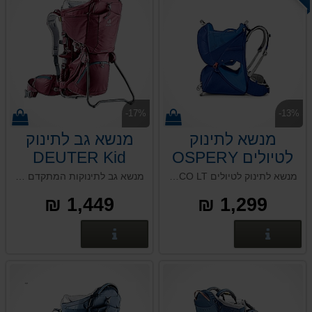
-17%
-13%
מנשא לתינוק
מנשא גב לתינוק
לטיולים OSPERY
DEUTER Kid
Comfort Maroon
POCO LT
מנשא לתינוק לטיולים OSPERY POCO LT , מתאים לגילאי 6-36 חודשים(עד 22 ק"ג).אחד המנשאים הנוחים שקיימים בשוק, תוצרת ארה"ב עם תקן אמריקאי/אירופאי מחמיר ביותר. הילד/ה שלכם ישבו בבטחה ובנוחות מקסימלית. מגיע בשני צבעים: כחול ואפור גרניט.
מנשא גב לתינוקות המתקדם ביותר, מערכת גב חדשה כיוונון מהיר וקל, מושב ייחודי לתינוק/ת עם אפשרות התאמה מרבית לגוף התינוק/ת. תא אכסון לנשיאת ציוד. תא ייעודי לנשיאת שקית שתייה, ארכובות מתכווננות לרגלי התינוק/ת. כולל כיסוי שמש.
1,449 ₪
1,299 ₪
פרטים נוספים
פרטים נוספים