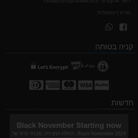
דואר אלקטרוני:
i-travel.co.il@i-travel.co.il
מדיה דיגיטאלית:
עקוב
פנה
אחרינו
אלינו
ב-
ב-
קניה בטוחה
WhatsApp
facebook
חדשות
Black November Starting now
Black November 2024 , החלה המכירה, מבחר גדול של