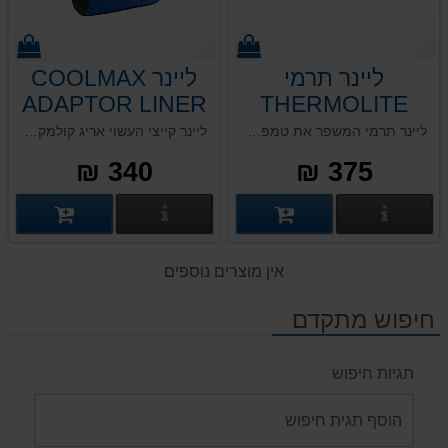
ליינר תרמי
ליינר COOLMAX
ADAPTOR LINER
THERMOLITE
REACTOR
ליינר תרמי המשפר את טמפרטורת השק שינה בעוד 8+ מעלות. אריג בד מסוג Thermolite 80 g/sqm המכיל סיבים חלולים המייצרים בידוד נוסף המשפר את יכולת שמירת חום הגוף. האריג מסייע בהרחקת לחות וזיעה, אלסטי המגדיל את נוחות השינה. שוקל בסה"כ כ 248 גרם.
ליינר קייצי העשוי אריג קולמקס, המרחיק לחות ומסייע בשמירת הגוף יבש. מתאים לאקלים חם כשיכבה פנימית לשק שינה או לחלופין כציפית. מתייבש במהירות, אריג אלסטי לשינה נוחה ונעימה, כביסה וייבוש מהירים.
LINER
340 ₪
375 ₪
פרטים נוספים
פרטים נוספים
אין מוצרים נוספים
חיפוש מתקדם
תגיות חיפוש