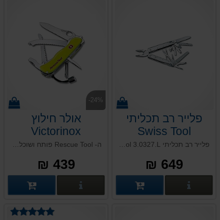
-24%
פלייר רב תכליתי
אולר חילוץ
Victorinox
Swiss Tool
Rescue Tool
3.0327.L
פלייר רב תכליתי Swiss Tool 3.0327.L, אחד הכלים החביבים על ידי בעלי מקצוע, מטיילים ותרמילאים. מעל 14 פונקציות שימושיות, כמו כן גם בכלי זה מופעל מכפיל הכוח בפלייר. מגיע עם נרתיק עור לחגורה, אחריות ע"י לכל החיים.
ה- Rescue Tool פותח ושוכלל בשיתוף פעולה עם שירותי הרפואה, החירום וההצלה בפרויקט שארך כחמש שנים. הכלים המרכזיים של האולר ניתנים לפתיחה בקלות ומוכנים לשימוש. האולר מתאים הן למשתמשים ימניים והן לשמאליים.
439 ₪
649 ₪
פרטים נוספים
פרטים נוספים