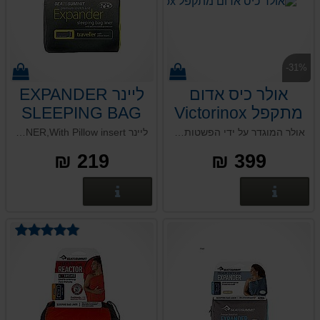
-31%
אולר כיס אדום
ליינר EXPANDER
מתקפל Victorinox
SLEEPING BAG
LINER WITH
Evoke Hunter
אולר המוגדר על ידי הפשטות, המראה המסוגנן שלו והעמידות הבלתי מתפשרת שלו: הכירו את Evoke Alox. אולר המתאים למשתמשים הזקוקים לסכין מתקפלת גדולה, כולל חמש פונקציות עם תכונות חדשניות לשימוש אולטימטיבי.הלהב הכסוף ניתן לנעילה ומעניק יציבות, בעוד לחצן אגוד
ליינר EXPANDER SLEEPING BAG LINER,With Pillow insert בטנה לשק שינה / מצעי מיטה עם ציפה לכרית המעניקה תחושת רעננות של בית בטיול ובטבע. אריג בד אלסטי נעים למגע, מרחיק לחות מהגוף ובעל תכונות אנטי בקטריאליות. משקל : 350 גר', גודל : 80*225 ס"מ.
PILLOW INS
Alox
219 ₪
399 ₪
פרטים נוספים
פרטים נוספים