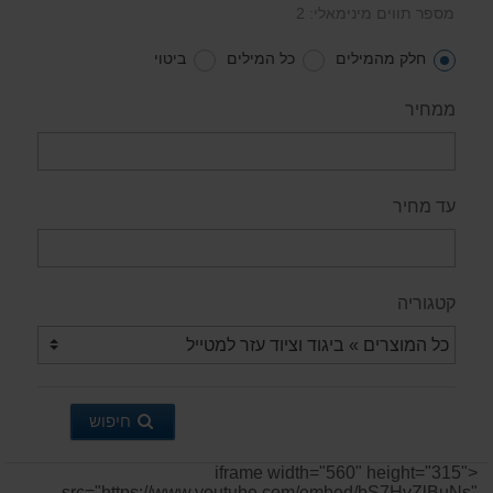
מספר תווים מינימאלי: 2
חלק מהמילים
כל המילים
ביטוי
ממחיר
עד מחיר
קטגוריה
חיפוש
<iframe width="560" height="315"
src="https://www.youtube.com/embed/bS7HvZlBuNs"