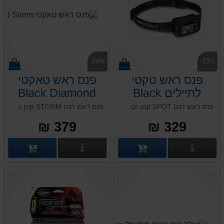
-14%
-13%
פנס ראש טקטי
פנס ראש טאקטי
לחיילים Black
Black Diamond
Storm
Diamond Spot
פנס ראש דגם SPOT קטן וקומפקטי, מתאים לחיילים (אור אדום), מטיילים, בעלי מקצוע ועוד. עוצמת הארה ראשית של: 400-Lumens, דימר ראשי 3 מצבים, לד לבן רחב, לד אדום הניתן להגדרה כברירת מחדל, נעילה למניעת הפעלה בשוגג. פועל על 3 סוללות AAA. תקן עמידות IPX8.
פנס ראש דגם STORM קטן וקומפקטי, מתאים לחיילים (אור אדום), מטיילים, בעלי מקצוע ועוד. עוצמת הארה ראשית של: 450-Lumens, דימר ראשי 3 מצבים, לד בודד לבן/ירוק/כחול, לד אדום הניתן להגדרה כברירת מחדל, נעילה. פועל על 3 סוללות AAA. תקן עמידות IP67, אטום למים.
379 ₪
329 ₪
פרטים נוספים
פרטים נוספים