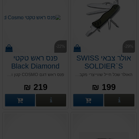
-22%
-29%
אולר צבאי SWISS
פנס ראש טקטי
Black Diamond
SOLDIER`S
Cosmo
KNIFE
האולר שכל חייל שווייצרי מקבל עם גיוסו לצבא. כעת בגרסה מחודשת – גדול יותר, ובעל אחיזה חזקה. כולל 10 פונקציות שימושיות, ביניהן תוכלו למצוא: פותחן בקבוקים ננעל, חושף חוטים, מסור עץ ועוד.
פנס ראש דגם COSMO קטן וקומפקטי, מתאים לחיילים (אור אדום), מטיילים, בעלי מקצוע ועוד. עוצמת הארה ראשית של: 350-Lumens, דימר ראשי המווסת את חוזק ההארה, לד אדום הניתן להגדרה כברירת מחדל, נעילה למניעת הפעלה בשוגג. פועל על 3 סוללות AAA. תקן עמידות IPX8.
VICTORINOX
219 ₪
199 ₪
פרטים נוספים
פרטים נוספים