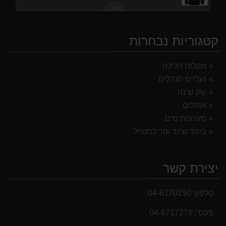
מנשא לתינוק לטיולים OSPERY POCO LT
1,299.00 ₪
קטגוריות נבחרות
נעלי הליכה אלגנט גברים Barbour Readhead TAN
499.00 ₪
מקלות הליכה
נעליים סנדלים
נעלי הליכה ULTRA RAPTOR II MID LEATHER WIDE GTX
839.00 ₪
שק שינה
אוהלים
אוהל משפחתי ל 8 GURO Panorama 8P v2
מערכות מים
999.00 ₪
ביגוד וציוד עזר למטייל
אוהל משפחתי ל 6 GURO Panorama 6P v2
699.00 ₪
יצירת קשר
מעיל גשם נשים TNF Resolves 2 W Rain jacket
449.00 ₪
טלפון:
04-6170250
פקס':
04-6717278