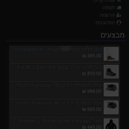
עגלת קניות
699.00 ₪
לקופה
מעיל גשם נשים TNF Resolves 2 W Rain jacket
הרשמה
449.00 ₪
התחברות
מנשא לתינוק לטיולים OSPERY POCO LT
מבצעים
1,299.00 ₪
נעלי הליכה אלגנט גברים Barbour Readhead TAN
499.00 ₪
נעלי הליכה ULTRA RAPTOR II MID LEATHER WIDE GTX
839.00 ₪
אוהל משפחתי ל 8 GURO Panorama 8P v2
999.00 ₪
אוהל משפחתי ל 6 GURO Panorama 6P v2
699.00 ₪
מעיל גשם נשים TNF Resolves 2 W Rain jacket
449.00 ₪