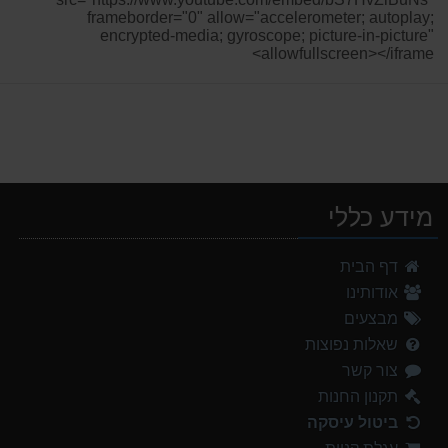
frameborder="0" allow="accelerometer; autoplay;
encrypted-media; gyroscope; picture-in-picture"
allowfullscreen></iframe>
מידע כללי
נעלי הליכה אלגנט גברים Barbour Readhead TAN
דף הבית
499.00 ₪
אודותינו
נעלי הליכה ULTRA RAPTOR II MID LEATHER WIDE GTX
מבצעים
839.00 ₪
שאלות נפוצות
צור קשר
אוהל משפחתי ל 8 GURO Panorama 8P v2
999.00 ₪
תקנון החנות
ביטול עיסקה
אוהל משפחתי ל 6 GURO Panorama 6P v2