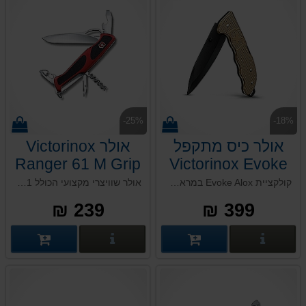
-25%
-18%
אולר כיס מתקפל
אולר Victorinox
Ranger 61 M Grip
Victorinox Evoke
BS Alox
קולקציית Evoke Alox במראה אלגנטי ומרשים עם להב שחור. אולר המתאים למשתמשים הזקוקים לסכין מתקפלת גדולה, כולל ארבע פונקציות עם תכונות חדשניות לשימוש אולטימטיבי. הלהב השחור ניתן לנעילה ומעניק יציבות, בעוד לחצן אגודל נשלף מאפשר פתיחה קלה ביד אחת.
אולר שוויצרי מקצועי הכולל 11 פונקציות שימושיות. כמו כל האולרים בסדרת ריינג’ר, הוא מיועד לבעלי מלאכה מיומנים ונבדק על ידי אנשי מקצוע. בין הפונקציות שלו תוכלו למצוא: פותחן שימורים, פותחן בקבוקי יין,חושף חוטים ועוד. מתאים לפתיחה ביד אחת.
239 ₪
399 ₪
פרטים נוספים
פרטים נוספים