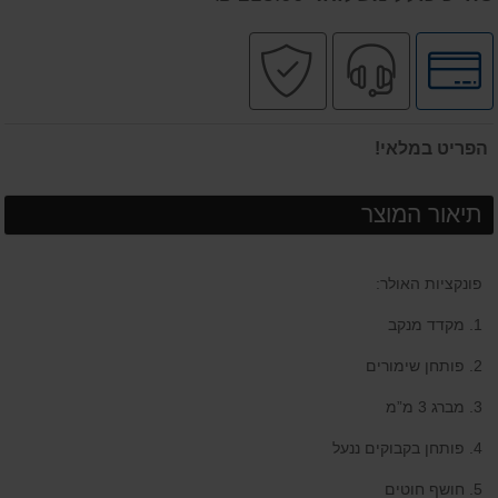
לחץ
שירות
קניה
לאפשרויות
מקצועי
בטוחה
תשלומים
הפריט במלאי!
תיאור המוצר
פונקציות האולר:
1. מקדד מנקב
2. פותחן שימורים
3. מברג 3 מ”מ
4. פותחן בקבוקים ננעל
5. חושף חוטים