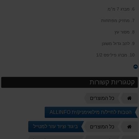
6. מברג 7 מ”מ
7. מחזיק מפתחות
8. מסור עץ
9. להב גדול משונן
10. מברג פיליפס 1/2
קטגוריות קשורות
דף
כל המוצרים
הבית
הטבות לחייל/ת מילואימניק/ית ALLINFO
דף
ביגוד וציוד עזר למטייל
כל המוצרים
הבית