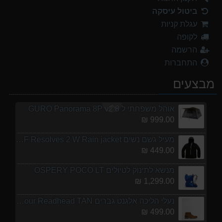
ביטול עיסקה
נעלי הליכה אלגנט גברים Barbour Readhead TAN
עגלת קניות
499.00 ₪
לקופה
אוהל משפחתי ל 6 GURO Panorama 6P v2
הרשמה
699.00 ₪
התחברות
נעלי הליכה ULTRA RAPTOR II MID LEATHER WIDE GTX
מבצעים
839.00 ₪
אוהל משפחתי ל 8 GURO Panorama 8P v2
999.00 ₪
מעיל גשם נשים TNF Resolves 2 W Rain jacket
449.00 ₪
מנשא לתינוק לטיולים OSPERY POCO LT
1,299.00 ₪
נעלי הליכה אלגנט גברים Barbour Readhead TAN
499.00 ₪