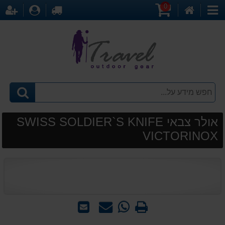
0
דף
עגלת
לקופה
התחברו
הר
קטגוריות
הבית
קניות
אולר צבאי SWISS SOLDIER`S KNIFE
VICTORINOX
הדפס
WhatsApp
שאל
שלח
-
אותנו
לחבר