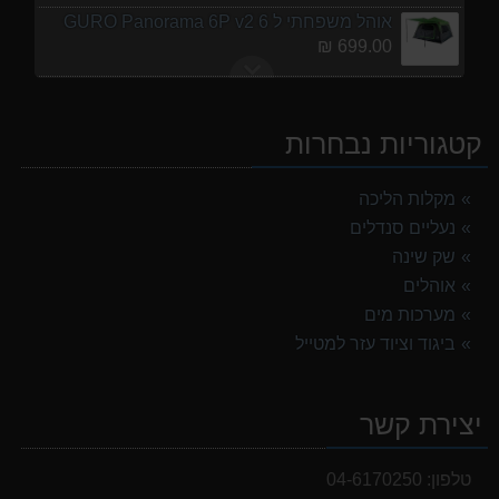
אוהל משפחתי ל 6 GURO Panorama 6P v2
699.00 ₪
נעלי הליכה ULTRA RAPTOR II MID LEATHER WIDE GTX
839.00 ₪
קטגוריות נבחרות
אוהל משפחתי ל 8 GURO Panorama 8P v2
999.00 ₪
מקלות הליכה
נעליים סנדלים
מעיל גשם נשים TNF Resolves 2 W Rain jacket
449.00 ₪
שק שינה
אוהלים
מנשא לתינוק לטיולים OSPERY POCO LT
מערכות מים
1,299.00 ₪
ביגוד וציוד עזר למטייל
נעלי הליכה אלגנט גברים Barbour Readhead TAN
499.00 ₪
יצירת קשר
אוהל משפחתי ל 6 GURO Panorama 6P v2
699.00 ₪
טלפון:
04-6170250