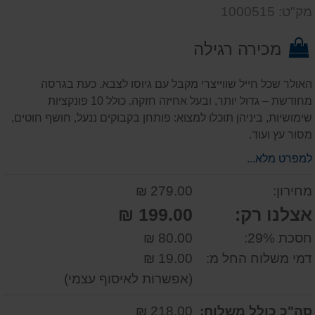
שאל
על
מק"ט: 1000515
אותנו
המוצר
על
מכירה רגילה
המוצר
האולר שכל חייל שווייצרי מקבל עם גיוסו לצבא. כעת בגרסה
מחודשת – גדול יותר, ובעל אחיזה חזקה. כולל 10 פונקציות
שימושיות, ביניהן תוכלו למצוא: פותחן בקבוקים ננעל, חושף חוטים,
מסור עץ ועוד.
למפרט מלא...
מחירון:
279.00 ₪
אצלנו רק:
199.00 ₪
חסכת 29%:
80.00 ₪
דמי משלוח החל מ:
19.00 ₪
(אפשרות לאיסוף עצמי)
סה"כ כולל משלוח:
218.00 ₪