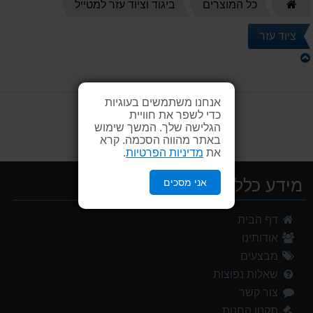
דף
כל המוצרים
ביגוד וציוד עזר למטייל
הבית
ציוד עזר
אנחנו משתמשים בעוגיות
כדי לשפר את חוויית
הגלישה שלך. המשך שימוש
באתר מהווה הסכמה. קרא
את
מדיניות הפרטיות
.
מידע כללי
אני מסכים
אוהל משפחתי ל 8 GURO Panorama 8P v2
דף הבית
999.00 ₪
אודותינו
מעיל גשם נשים TNF Resolves 2 W Rain jacket
מבצעים
449.00 ₪
שאלות נפוצות
צור קשר
מנשא לתינוק לטיולים OSPERY POCO LT
1,299.00 ₪
תקנון החנות