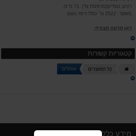
רוחב כנפיים(מרפסת צד) 71 ס"מ.
משקל : 2522 גר' כולל כיסוי גשם.
ראו סרטון מצורף.
קטגוריות קשורות
דף
אוהלים
כל המוצרים
הבית
מידע כללי