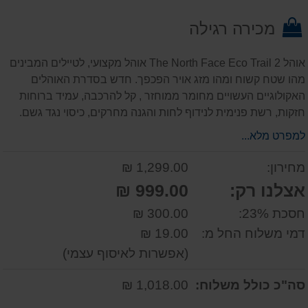
על
מכירה רגילה
המוצר
אוהל The North Face Eco Trail 2 אוהל מקצועי, לטיילים המבינים
מהו שטח קשוח ומהו מזג אויר הפכפך. חדש בסדרת האוהלים
האקולוגיים העשויים מחומר ממוחזר , קל להרכבה, עמיד ברוחות
חזקות, רשת פנימית לנידוף לחות והגנה מחרקים, כיסוי נגד גשם.
למפרט מלא...
מחירון:
1,299.00 ₪
אצלנו רק:
999.00 ₪
חסכת 23%:
300.00 ₪
דמי משלוח החל מ:
19.00 ₪
(אפשרות לאיסוף עצמי)
סה"כ כולל משלוח:
1,018.00 ₪