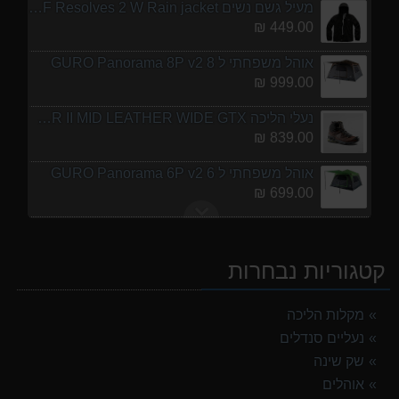
מעיל גשם נשים TNF Resolves 2 W Rain jacket
449.00 ₪
אוהל משפחתי ל 8 GURO Panorama 8P v2
999.00 ₪
נעלי הליכה ULTRA RAPTOR II MID LEATHER WIDE GTX
839.00 ₪
אוהל משפחתי ל 6 GURO Panorama 6P v2
699.00 ₪
נעלי הליכה אלגנט גברים Barbour Readhead TAN
499.00 ₪
קטגוריות נבחרות
מנשא לתינוק לטיולים OSPERY POCO LT
1,299.00 ₪
מקלות הליכה
נעליים סנדלים
מעיל גשם נשים TNF Resolves 2 W Rain jacket
449.00 ₪
שק שינה
אוהלים
אוהל משפחתי ל 8 GURO Panorama 8P v2