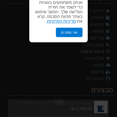
אנחנו משתמשים בעוגיות
מנשא לתינוק לטיולים OSPERY POCO LT
כדי לשפר את חוויית
דף הבית
1,299.00 ₪
הגלישה שלך. המשך שימוש
באתר מהווה הסכמה. קרא
אודותינו
את
מדיניות הפרטיות
.
מעיל גשם נשים TNF Resolves 2 W Rain jacket
מבצעים
449.00 ₪
שאלות נפוצות
אני מסכים
צור קשר
אוהל משפחתי ל 8 GURO Panorama 8P v2
999.00 ₪
תקנון החנות
ביטול עיסקה
נעלי הליכה ULTRA RAPTOR II MID LEATHER WIDE GTX
עגלת קניות
839.00 ₪
לקופה
אוהל משפחתי ל 6 GURO Panorama 6P v2
הרשמה
699.00 ₪
התחברות
נעלי הליכה אלגנט גברים Barbour Readhead TAN
מבצעים
499.00 ₪
מנשא לתינוק לטיולים OSPERY POCO LT
1,299.00 ₪