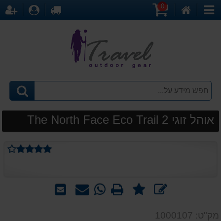
0
דף
עגלת
לקופה
התחברו
הר
קטגוריות
הבית
קניות
אוהל זוגי The North Face Eco Trail 2
דיר
ממ
כתוב
מספר
הדפס
WhatsApp
שאל
שלח
חוות
חוות
-
אותנו
לחבר
דעת
דעת:
שאל
על
מק"ט: 1000107
1%>
אותנו
המוצר