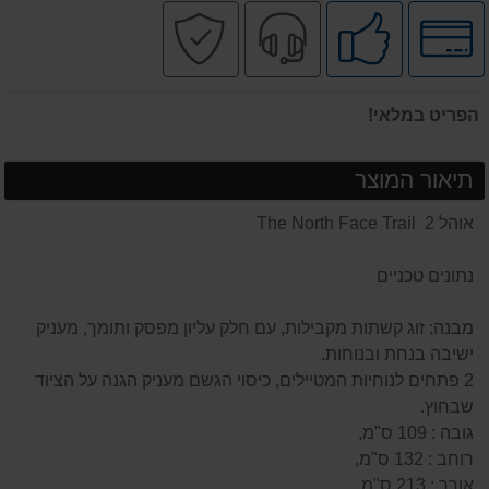
לחץ
מומלץ
שירות
קניה
לאפשרויות
ע"י
מקצועי
בטוחה
תשלומים
לקוחות
הפריט במלאי!
תיאור המוצר
אוהל The North Face Trail 2
נתונים טכניים
מבנה: זוג קשתות מקבילות, עם חלק עליון מפסק ותומך, מעניק
ישיבה בנחת ובנוחות.
2 פתחים לנוחיות המטיילים, כיסוי הגשם מעניק הגנה על הציוד
שבחוץ.
גובה : 109 ס"מ,
רוחב : 132 ס"מ,
אורך : 213 ס"מ,