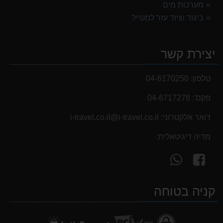
מערכות מים
999.00 ₪
ביגוד וציוד עזר למטייל
נעלי הליכה ULTRA RAPTOR II MID LEATHER WIDE GTX
839.00 ₪
יצירת קשר
אוהל משפחתי ל 6 GURO Panorama 6P v2
699.00 ₪
טלפון:
04-6170250
פקס':
04-6717278
דואר אלקטרוני:
i-travel.co.il@i-travel.co.il
מדיה דיגיטאלית:
עקוב
פנה
אחרינו
אלינו
ב-
ב-
קניה בטוחה
WhatsApp
facebook