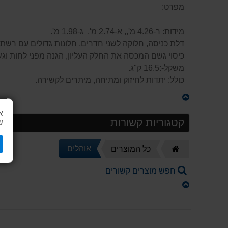
מפרט:
מידות: ר-4.26 מ',, א-2.74 מ', ג-1.98 מ'.
דלת כניסה, חלוקה לשני חדרים, חלונות גדולים עם רשת
כיסוי גשם המכסה את החלק העליון, הגנה מפני לחות וג
משקל-:16.5 ק"ג.
כולל: יתדות לחיזוק ומתיחה, מיתרים לקשירה.
א
קטגוריות קשורות
ש
דף
אוהלים
כל המוצרים
הבית
חפש מוצרים קשורים