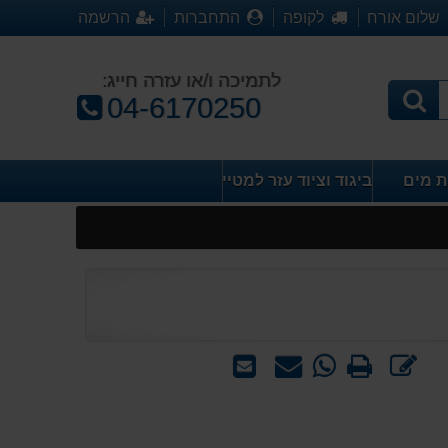
שלום אורח
לקופה
התחברות
הרשמה
לתמיכה ו/או עזרה חייג:
טלפון:
04-6170250
ת מים
ביגוד וציוד עזר למטייל
כתוב
הדפס
WhatsApp
שאל
שלח
חוות
-
אותנו
לחבר
דעת
שאל
על
אותנו
המוצר
על