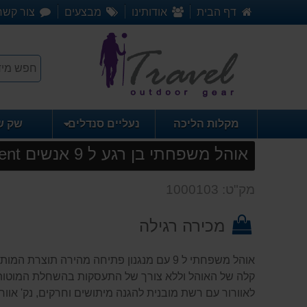
דף הבית
אודותינו
מבצעים
צור קשר
מקלות הליכה
נעליים סנדלים
שק ש
אוהל משפחתי בן רגע ל 9 אנשים CORE 9 Peson Instant Cabin Tent
מק"ט: 1000103
מכירה רגילה
קלה של האוהל וללא צורך של התעסקות בהשחלת המוטות ו
לאוורור עם רשת מובנית להגנה מיתושים וחרקים, נק' אוורו