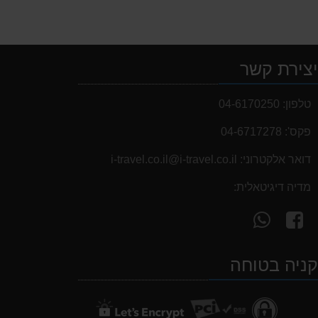
צירת קשר
טלפון:
04-6170250
פקס':
04-6717278
דואר אלקטרוני:
i-travel.co.il@i-travel.co.il
מדיה דיגיטאלית:
עקוב
פנה
אחרינו
אלינו
ב-
ב-
ניה בטוחה
WhatsApp
facebook