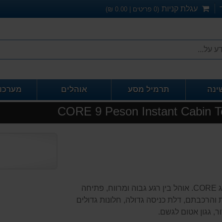
עגלת קניות
(
0
פריטים |
0.00
₪)
ינה
תרמיל מסע
אוהלים
מערכו
אוהל משפחתי ל 9 עם מנגנון פתיחה מהירה תוצרת המותג CORE. אוהל בין רגע גבוה ומרווח, פתיחה
הרכבתם, דלת כניסה גדולה, חלונות גדולים
ר, גגון אטום לגשם.