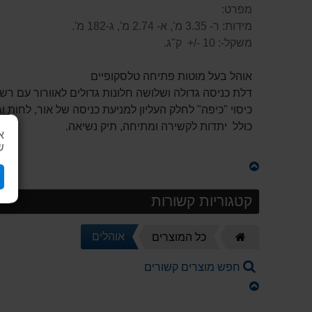
מפרט:
מידות: ר- 3.35 מ', א- 2.74 מ', ג-182 מ'.
משקל-: 10 -/+ ק"ג.
אוהל בעל מוטות פתיחה טלסקופיים
דלת כניסה גדולה ושלושה חלונות גדולים לאוורור עם רש
כיסוי "כיפה" לחלק העליון למניעת כניסה של אור, לחות ו
כולל יתדות לקשירה ומתיחה, תיק נשיאה.
א
ש
קטגוריות קשורות
דף
אוהלים
כל המוצרים
הבית
חפש מוצרים קשורים