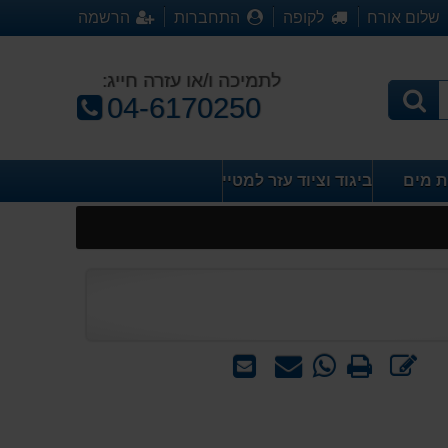
שלום אורח
לקופה
התחברות
הרשמה
לתמיכה ו/או עזרה חייג:
טלפון:
04-6170250
ת מים
ביגוד וציוד עזר למטייל
כתוב
הדפס
WhatsApp
שאל
שלח
חוות
-
אותנו
לחבר
דעת
שאל
על
אותנו
המוצר
על