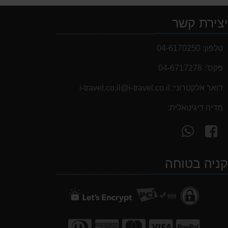
צירת קשר
טלפון:
04-6170250
פקס':
04-6717278
דואר אלקטרוני:
i-travel.co.il@i-travel.co.il
מדיה דיגיטאלית:
עקוב
פנה
אחרינו
אלינו
ב-
ב-
ניה בטוחה
WhatsApp
facebook