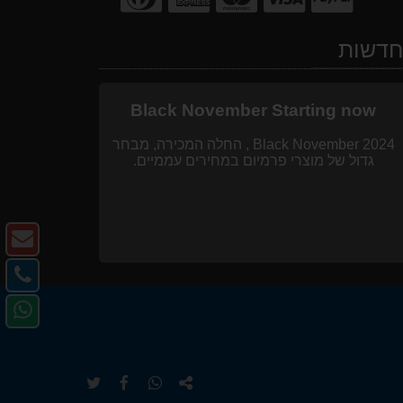
דשות
Black November Starting now
Black November 2024 , החלה המכירה, מבחר
גדול של מוצרי פרמיום במחירים עממיים.
צו
ק
צו
-
קש
פנ
דו
-
אל
אל
טל
ב-
pp
העתק
שתף
שתף
שתף
URL
ב-
ב-
ב-
https://www.i-