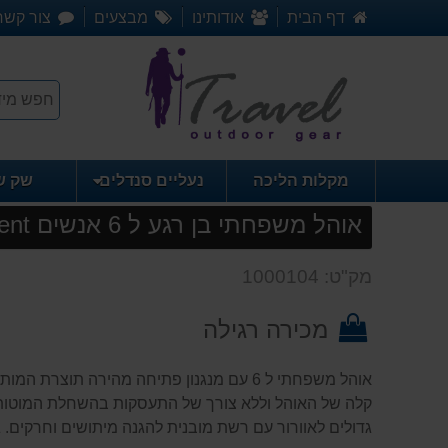
דף הבית
אודותינו
מבצעים
צור קשר
מקלות הליכה
נעליים סנדלים
שק ש
אוהל משפחתי בן רגע ל 6 אנשים CORE 6 Peson Instant Cabin Tent
מק"ט: 1000104
מכירה רגילה
קלה של האוהל וללא צורך של התעסקות בהשחלת המוטות 
גדולים לאוורור עם רשת מובנית להגנה מיתושים וחרקים. ג