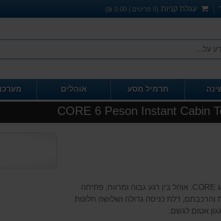
עגלת קניות
(
0
פריטים |
0.00
₪)
ינה
תרמיל מסע
אוהלים
מערכו
אוהל משפחתי ל 6 עם מנגנון פתיחה מהירה תוצרת המותג CORE. אוהל בין רגע גבוה ומרווח, פתיחה
והרכבתם, דלת כניסה גדולה ושלושה חלונות
גון אטום לגשם.