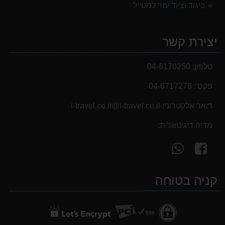
ביגוד וציוד עזר למטייל
נעלי הליכה ULTRA RAPTOR II MID LEATHER WIDE GTX
839.00 ₪
יצירת קשר
נעלי הליכה אלגנט גברים Barbour Readhead TAN
499.00 ₪
טלפון:
04-6170250
פקס':
04-6717278
דואר אלקטרוני:
i-travel.co.il@i-travel.co.il
מדיה דיגיטאלית:
עקוב
פנה
אחרינו
אלינו
ב-
ב-
קניה בטוחה
WhatsApp
facebook