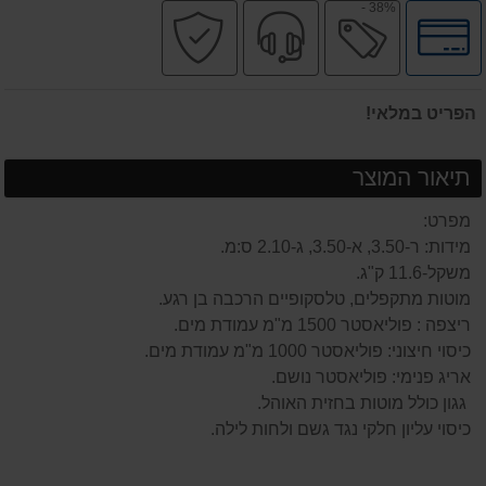
38% -
לחץ
מבצע
שירות
קניה
לאפשרויות
מקצועי
בטוחה
תשלומים
הפריט במלאי!
תיאור המוצר
מפרט:
מידות: ר-3.50, א-3.50, ג-2.10 ס:מ.
משקל-11.6 ק"ג.
מוטות מתקפלים, טלסקופיים הרכבה בן רגע.
ריצפה : פוליאסטר 1500 מ"מ עמודת מים.
כיסוי חיצוני: פוליאסטר 1000 מ"מ עמודת מים.
אריג פנימי: פוליאסטר נושם.
גגון כולל מוטות בחזית האוהל.
כיסוי עליון חלקי נגד גשם ולחות לילה.