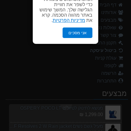
כדי לשפר את חוויית
דף הבית
1,299.00 ₪
הגלישה שלך. המשך שימוש
אודותינו
באתר מהווה הסכמה. קרא
מעיל גשם נשים TNF Resolves 2 W Rain jacket
מבצעים
את
מדיניות הפרטיות
.
449.00 ₪
שאלות נפוצות
אני מסכים
צור קשר
אוהל משפחתי ל 6 GURO Panorama 6P v2
699.00 ₪
תקנון החנות
ביטול עיסקה
נעלי הליכה ULTRA RAPTOR II MID LEATHER WIDE GTX
עגלת קניות
839.00 ₪
לקופה
נעלי הליכה אלגנט גברים Barbour Readhead TAN
הרשמה
499.00 ₪
התחברות
אוהל משפחתי ל 8 GURO Panorama 8P v2
מבצעים
999.00 ₪
מנשא לתינוק לטיולים OSPERY POCO LT
1,299.00 ₪
מעיל גשם נשים TNF Resolves 2 W Rain jacket