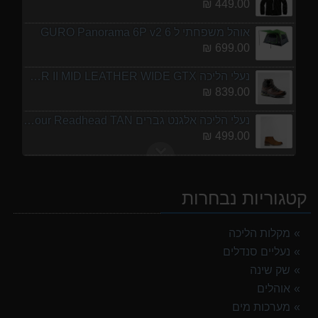
449.00 ₪
אוהל משפחתי ל 6 GURO Panorama 6P v2
699.00 ₪
נעלי הליכה ULTRA RAPTOR II MID LEATHER WIDE GTX
839.00 ₪
נעלי הליכה אלגנט גברים Barbour Readhead TAN
499.00 ₪
אוהל משפחתי ל 8 GURO Panorama 8P v2
999.00 ₪
קטגוריות נבחרות
מנשא לתינוק לטיולים OSPERY POCO LT
1,299.00 ₪
מקלות הליכה
נעליים סנדלים
מעיל גשם נשים TNF Resolves 2 W Rain jacket
449.00 ₪
שק שינה
אוהלים
אוהל משפחתי ל 6 GURO Panorama 6P v2
מערכות מים
699.00 ₪