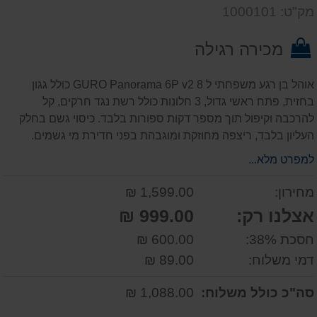
דעת
שאל
על
מק"ט: 1000101
אותנו
המוצר
על
מכירה רגילה
המוצר
אוהל בן רגע משפחתי ל 8 GURO Panorama 6P v2 כולל גגון
בחזית, פתח ראשי גדול, 3 חלונות כולל רשת נגד חרקים, קל
להרכבה וקיפול תוך מספר דקות ספורות בלבד. כיסוי גשם בחלק
העליון בלבד, ריצפה מחוזקת ומוגבהת בפני חדירת מי גשמים.
למפרט מלא...
מחירון:
1,599.00 ₪
אצלנו רק:
999.00 ₪
חסכת 38%:
600.00 ₪
דמי משלוח:
89.00 ₪
סה"כ כולל משלוח:
1,088.00 ₪