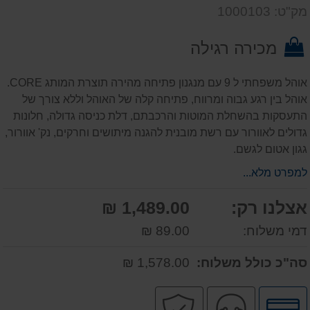
דעת
שאל
על
מק"ט: 1000103
אותנו
המוצר
על
מכירה רגילה
המוצר
אוהל משפחתי ל 9 עם מנגנון פתיחה מהירה תוצרת המותג CORE.
אוהל בין רגע גבוה ומרווח, פתיחה קלה של האוהל וללא צורך של
התעסקות בהשחלת המוטות והרכבתם, דלת כניסה גדולה, חלונות
גדולים לאוורור עם רשת מובנית להגנה מיתושים וחרקים, נק' אוורור,
גגון אטום לגשם.
למפרט מלא...
אצלנו רק:
1,489.00 ₪
דמי משלוח:
89.00 ₪
סה"כ כולל משלוח:
1,578.00 ₪
לחץ
שירות
קניה