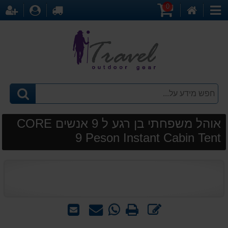
0
דף
עגלת
לקופה
התחברו
הר
קטגוריות
הבית
קניות
אוהל משפחתי בן רגע ל 9 אנשים CORE
9 Peson Instant Cabin Tent
כתוב
הדפס
WhatsApp
שאל
שלח
חוות
-
אותנו
לחבר