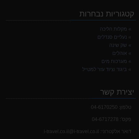
449.00 ₪
קטגוריות נבחרות
אוהל משפחתי ל 6 GURO Panorama 6P v2
699.00 ₪
מקלות הליכה
נעליים סנדלים
נעלי הליכה ULTRA RAPTOR II MID LEATHER WIDE GTX
839.00 ₪
שק שינה
אוהלים
מנשא לתינוק לטיולים OSPERY POCO LT
מערכות מים
1,299.00 ₪
ביגוד וציוד עזר למטייל
נעלי הליכה אלגנט גברים Barbour Readhead TAN
499.00 ₪
יצירת קשר
אוהל משפחתי ל 8 GURO Panorama 8P v2
999.00 ₪
טלפון:
04-6170250
פקס':
04-6717278
דואר אלקטרוני:
i-travel.co.il@i-travel.co.il