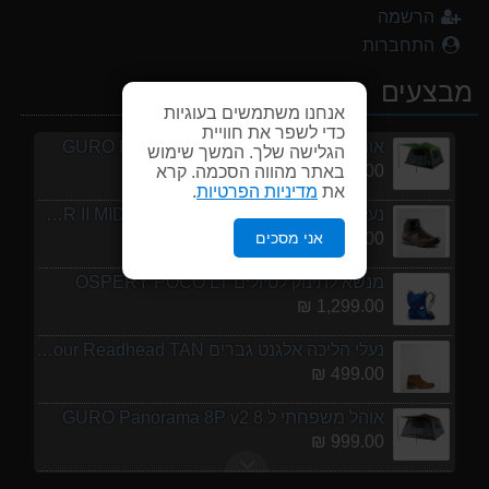
אוהל משפחתי ל 8 GURO Panorama 8P v2
הרשמה
999.00 ₪
התחברות
מעיל גשם נשים TNF Resolves 2 W Rain jacket
מבצעים
449.00 ₪
אנחנו משתמשים בעוגיות
כדי לשפר את חוויית
אוהל משפחתי ל 6 GURO Panorama 6P v2
הגלישה שלך. המשך שימוש
699.00 ₪
באתר מהווה הסכמה. קרא
את
מדיניות הפרטיות
.
נעלי הליכה ULTRA RAPTOR II MID LEATHER WIDE GTX
אני מסכים
839.00 ₪
מנשא לתינוק לטיולים OSPERY POCO LT
1,299.00 ₪
נעלי הליכה אלגנט גברים Barbour Readhead TAN
499.00 ₪
אוהל משפחתי ל 8 GURO Panorama 8P v2
999.00 ₪
מעיל גשם נשים TNF Resolves 2 W Rain jacket