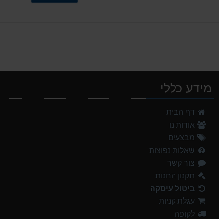
מידע כללי
אוהל משפחתי ל 6 GURO Panorama 6P v2
דף הבית
699.00 ₪
אודותינו
נעלי הליכה ULTRA RAPTOR II MID LEATHER WIDE GTX
מבצעים
839.00 ₪
שאלות נפוצות
צור קשר
מנשא לתינוק לטיולים OSPERY POCO LT
1,299.00 ₪
תקנון החנות
ביטול עיסקה
נעלי הליכה אלגנט גברים Barbour Readhead TAN
עגלת קניות
499.00 ₪
לקופה