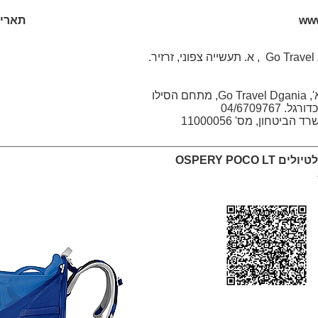
www
תאריך: /2026
גו טרוול Go Travel Zarzir , א. תעשייה צפוני, זרזיר.
גו טרוול דגניה א', Go Travel Dgania, מתחם הסילו
04/6709767
יטחון, מס' 11000056
OSPERY POCO 