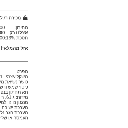
מכירה רגיל
מחירון:
0 ₪
אצלנו רק:
0 ₪
חסכת 13%:
0 ₪
אזל מהמלאי!
מפרט:
משקל עצמי : 2.31 ק"ג
כושר נשיאת משקל : 
כיסוי שמש ורש
תא תחתון בנפח 21 ליט
מידות: ג 61, ר 33, ע 39 ס"מ.
מנגנון כוונון 
מערכת ישיבה מ
העמסה או שלי