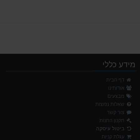
מידע כללי
אוהל משפחתי ל 6 GURO Panorama 6P v2
דף הבית
699.00 ₪
אודותינו
מעיל גשם נשים TNF Resolves 2 W Rain jacket
מבצעים
449.00 ₪
שאלות נפוצות
צור קשר
נעלי הליכה אלגנט גברים Barbour Readhead TAN
499.00 ₪
תקנון החנות
ביטול עיסקה
אוהל משפחתי ל 8 GURO Panorama 8P v2
עגלת קניות
999.00 ₪