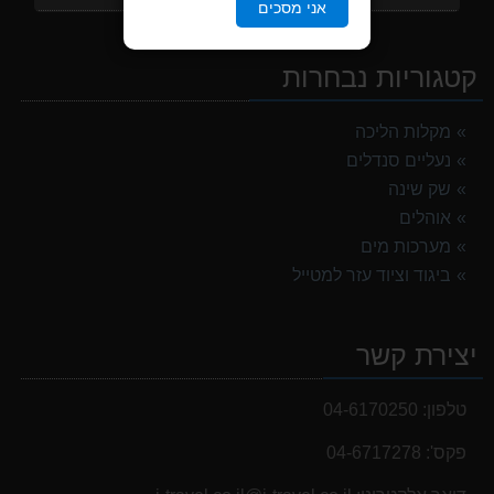
אני מסכים
מנשא לתינוק לטיולים OSPERY POCO LT
1,299.00 ₪
קטגוריות נבחרות
אוהל משפחתי ל 6 GURO Panorama 6P v2
699.00 ₪
מקלות הליכה
נעליים סנדלים
מעיל גשם נשים TNF Resolves 2 W Rain jacket
449.00 ₪
שק שינה
אוהלים
נעלי הליכה אלגנט גברים Barbour Readhead TAN
מערכות מים
499.00 ₪
ביגוד וציוד עזר למטייל
אוהל משפחתי ל 8 GURO Panorama 8P v2
999.00 ₪
יצירת קשר
נעלי הליכה ULTRA RAPTOR II MID LEATHER WIDE GTX
839.00 ₪
טלפון:
04-6170250
פקס':
04-6717278