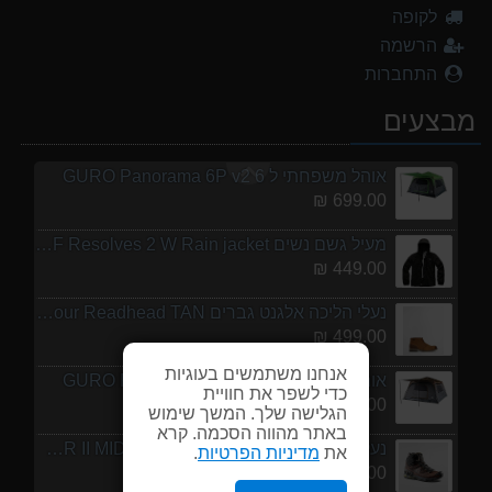
לקופה
נעלי הליכה ULTRA RAPTOR II MID LEATHER WIDE GTX
הרשמה
839.00 ₪
התחברות
מנשא לתינוק לטיולים OSPERY POCO LT
מבצעים
1,299.00 ₪
אוהל משפחתי ל 6 GURO Panorama 6P v2
699.00 ₪
מעיל גשם נשים TNF Resolves 2 W Rain jacket
449.00 ₪
נעלי הליכה אלגנט גברים Barbour Readhead TAN
499.00 ₪
אנחנו משתמשים בעוגיות
אוהל משפחתי ל 8 GURO Panorama 8P v2
כדי לשפר את חוויית
999.00 ₪
הגלישה שלך. המשך שימוש
באתר מהווה הסכמה. קרא
נעלי הליכה ULTRA RAPTOR II MID LEATHER WIDE GTX
את
מדיניות הפרטיות
.
839.00 ₪