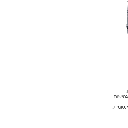
דת, מעוצבת אנטומית ואוורירית, בשילוב מערכת Vari Flex לגמישות
נטומית.