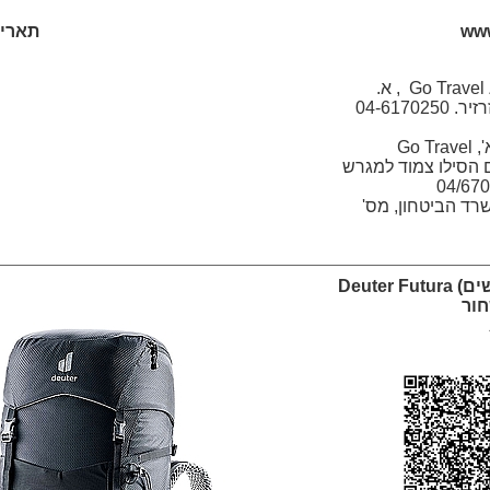
www
תאריך: /2026
גו טרוול Go Travel Zarzir , א.
04-61702
גו טרוול דגניה א', Go Travel
מתחם הסילו צמוד למגרש
ד הביטחון, מס'
תרמיל גב - (נשים) Deuter Futura