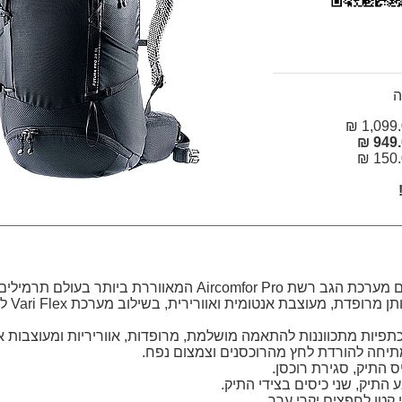
ה
1,099.0
949.0
150.0
ת Aircomfor Pro המאווררת ביותר בעולם תרמילים.
רצועת מותן מרופ
כתפיות מתכווננות להתאמה מושלמת, מרופדות, אווריריות ומעוצבות א
תיחה להורדת לחץ מהרוכסנים וצמצום נפח.
 התיק, סגירת רוכסן.
 התיק, שני כיסים בצידי התיק.
 קטן לחפצים יקרי ערך.