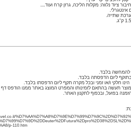
יבור ציוד נלווה: מקלות הליכה, גרזן קרח ועוד....
 אינטגרלי.
רכת שתייה.
 להמחשה בלבד.
בתוקף ליום הדפסתה בלבד.
ינו חלקי ו/או זמני ובכל מקרה תקף ליום הדפסתו בלבד.
וצר תעשה בהתאם לזמינותו והמפרט המוצג באתר ממנו הודפס דף ז
זמנה בפועל, ובכפוף לתקנון האתר.
ת:
.i-travel.co.il/%D7%AA%D7%A8%D7%9E%D7%99%D7%9C%2D%D7%9
%D7%99%D7%9D%2DDeuter%2DFutura%2Dpro%2D38%2DSL%2D
A8/p-110.htm