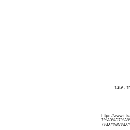
ה, עובר
https://www
7%A0%D7%A9
7%D7%95%D7%