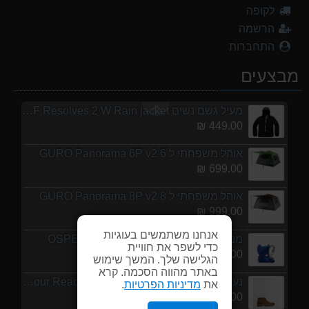
לקופה
נעלי הליכה אלגנט גברים Barbour Readhead TAN
הרשמה
499.00 ₪
התחברות
נעלי הליכה ULTRA RAPTOR II MID LEATHER WIDE GTX
מבצעים
839.00 ₪
מעיל גשם נשים TNF Resolves 2 W Rain jacket
449.00 ₪
אוהל משפחתי ל 6 GURO Panorama 6P v2
699.00 ₪
אוהל משפחתי ל 8 GURO Panorama 8P v2
999.00 ₪
אנחנו משתמשים בעוגיות
מנשא לתינוק לטיולים OSPERY POCO LT
כדי לשפר את חוויית
1,299.00 ₪
הגלישה שלך. המשך שימוש
באתר מהווה הסכמה. קרא
נעלי הליכה אלגנט גברים Barbour Readhead TAN
את
מדיניות הפרטיות
.
499.00 ₪