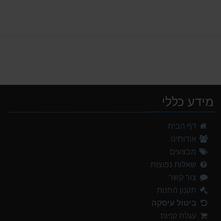
מידע כללי
מעיל גשם נשים TNF Resolves 2 W Rain jacket
דף הבית
449.00 ₪
אודותינו
אוהל משפחתי ל 6 GURO Panorama 6P v2
מבצעים
699.00 ₪
שאלות נפוצות
צור קשר
אוהל משפחתי ל 8 GURO Panorama 8P v2
999.00 ₪
תקנון החנות
ביטול עיסקה
מנשא לתינוק לטיולים OSPERY POCO LT
עגלת קניות
1,299.00 ₪