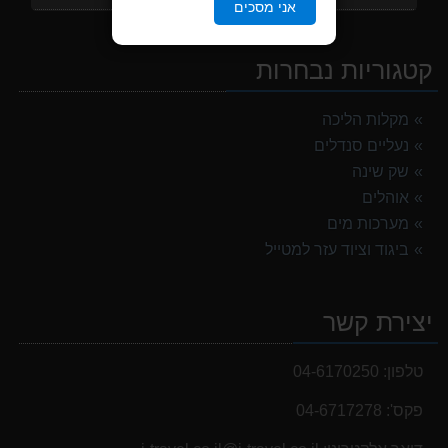
אני מסכים
נעלי הליכה ULTRA RAPTOR II MID LEATHER WIDE GTX
839.00 ₪
קטגוריות נבחרות
מעיל גשם נשים TNF Resolves 2 W Rain jacket
449.00 ₪
מקלות הליכה
נעליים סנדלים
אוהל משפחתי ל 6 GURO Panorama 6P v2
699.00 ₪
שק שינה
אוהלים
אוהל משפחתי ל 8 GURO Panorama 8P v2
מערכות מים
999.00 ₪
ביגוד וציוד עזר למטייל
מנשא לתינוק לטיולים OSPERY POCO LT
1,299.00 ₪
יצירת קשר
נעלי הליכה אלגנט גברים Barbour Readhead TAN
499.00 ₪
טלפון:
04-6170250
פקס':
04-6717278